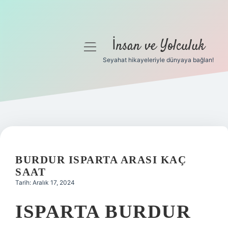
İnsan ve Yolculuk
menüyü
aç
Seyahat hikayeleriyle dünyaya bağlan!
Anasayfa
Gizlilik Politikası
Yasal Uyarı
Hakkımızda
BURDUR ISPARTA ARASI KAÇ
SAAT
Tarih: Aralık 17, 2024
ISPARTA BURDUR