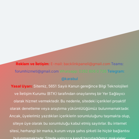
indir
elexbetgiris.org
Reklam ve İletişim:
E-mail:
backlinkpaneli@gmail.com
Teams:
forumhizmeti@gmail.com
Whatsapp: 0262 606 0 726
Telegram:
@karabul
Yasal Uyarı:
Sitemiz, 5651 Sayılı Kanun gereğince Bilgi Teknolojileri
ve İletişim Kurumu (BTK) tarafından onaylanmış bir Yer Sağlayıcı
olarak hizmet vermektedir. Bu nedenle, sitedeki içerikleri proaktif
olarak denetleme veya araştırma yükümlülüğümüz bulunmamaktadır.
Ancak, üyelerimiz yazdıkları içeriklerin sorumluluğunu taşımakta olup,
siteye üye olarak bu sorumluluğu kabul etmiş sayılırlar. Bu internet
sitesi, herhangi bir marka, kurum veya şahıs şirketi ile hiçbir bağlantısı
bulunmamaktadır. Sitede yalnızca kendi hazırladığımız makaleler