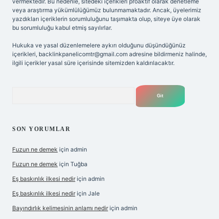
vermektedir. Bu nedenle, sitedeki içerikleri proaktif olarak denetleme
veya araştırma yükümlülüğümüz bulunmamaktadır. Ancak, üyelerimiz
yazdıkları içeriklerin sorumluluğunu taşımakta olup, siteye üye olarak
bu sorumluluğu kabul etmiş sayılırlar.
Hukuka ve yasal düzenlemelere aykırı olduğunu düşündüğünüz
içerikleri,
backlinkpanelicomtr@gmail.com
adresine bildirmeniz halinde,
ilgili içerikler yasal süre içerisinde sitemizden kaldırılacaktır.
Arama
SON YORUMLAR
Fuzun ne demek
için
admin
Fuzun ne demek
için
Tuğba
Eş baskınlık ilkesi nedir
için
admin
Eş baskınlık ilkesi nedir
için
Jale
Bayındırlık kelimesinin anlamı nedir
için
admin