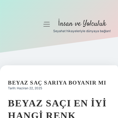
İnsan ve Yolculuk
menüyü
aç
Seyahat hikayeleriyle dünyaya bağlan!
Anasayfa
Gizlilik Politikası
Yasal Uyarı
Hakkımızda
BEYAZ SAÇ SARIYA BOYANIR MI
Tarih: Haziran 22, 2025
BEYAZ SAÇI EN IYI
HANGI RENK