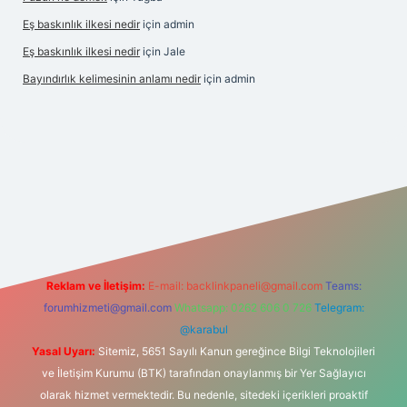
Eş baskınlık ilkesi nedir
için
admin
Eş baskınlık ilkesi nedir
için
Jale
Bayındırlık kelimesinin anlamı nedir
için
admin
et-giris.com/
betexper indir
elexbetgiris.org
Reklam ve İletişim:
E-mail:
backlinkpaneli@gmail.com
Teams:
forumhizmeti@gmail.com
Whatsapp: 0262 606 0 726
Telegram:
@karabul
Yasal Uyarı:
Sitemiz, 5651 Sayılı Kanun gereğince Bilgi Teknolojileri
ve İletişim Kurumu (BTK) tarafından onaylanmış bir Yer Sağlayıcı
olarak hizmet vermektedir. Bu nedenle, sitedeki içerikleri proaktif