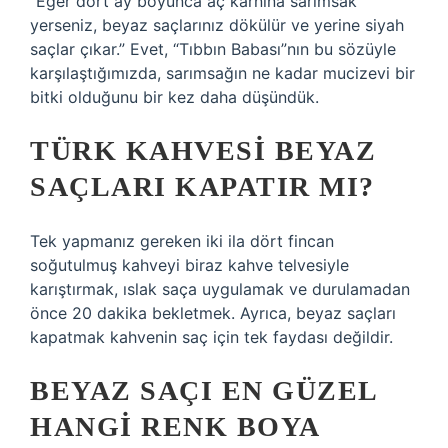
“Eğer dört ay boyunca aç karnına sarımsak
yerseniz, beyaz saçlarınız dökülür ve yerine siyah
saçlar çıkar.” Evet, “Tıbbın Babası”nın bu sözüyle
karşılaştığımızda, sarımsağın ne kadar mucizevi bir
bitki olduğunu bir kez daha düşündük.
TÜRK KAHVESI BEYAZ
SAÇLARI KAPATIR MI?
Tek yapmanız gereken iki ila dört fincan
soğutulmuş kahveyi biraz kahve telvesiyle
karıştırmak, ıslak saça uygulamak ve durulamadan
önce 20 dakika bekletmek. Ayrıca, beyaz saçları
kapatmak kahvenin saç için tek faydası değildir.
BEYAZ SAÇI EN GÜZEL
HANGI RENK BOYA