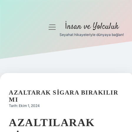
İnsan ve Yolculuk
menüyü
aç
Seyahat hikayeleriyle dünyaya bağlan!
Anasayfa
Gizlilik Politikası
Yasal Uyarı
Hakkımızda
AZALTARAK SIGARA BIRAKILIR
MI
Tarih: Ekim 1, 2024
AZALTILARAK