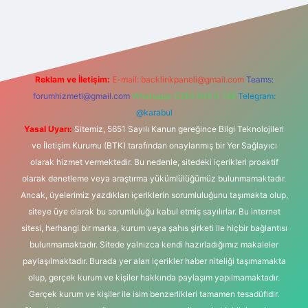
tonbet-giris.com/
betexper indir
elexbetgiris.org
Reklam ve İletişim:
E-mail:
backlinkpaneli@gmail.com
Teams:
forumhizmeti@gmail.com
Whatsapp: 0262 606 0 726
Telegram:
@karabul
Yasal Uyarı:
Sitemiz, 5651 Sayılı Kanun gereğince Bilgi Teknolojileri
ve İletişim Kurumu (BTK) tarafından onaylanmış bir Yer Sağlayıcı
olarak hizmet vermektedir. Bu nedenle, sitedeki içerikleri proaktif
olarak denetleme veya araştırma yükümlülüğümüz bulunmamaktadır.
Ancak, üyelerimiz yazdıkları içeriklerin sorumluluğunu taşımakta olup,
siteye üye olarak bu sorumluluğu kabul etmiş sayılırlar. Bu internet
sitesi, herhangi bir marka, kurum veya şahıs şirketi ile hiçbir bağlantısı
bulunmamaktadır. Sitede yalnızca kendi hazırladığımız makaleler
paylaşılmaktadır. Burada yer alan içerikler haber niteliği taşımamakta
olup, gerçek kurum ve kişiler hakkında paylaşım yapılmamaktadır.
Gerçek kurum ve kişiler ile isim benzerlikleri tamamen tesadüfidir.