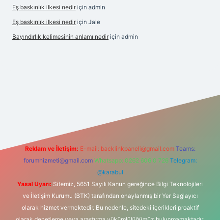
Eş baskınlık ilkesi nedir
için
admin
Eş baskınlık ilkesi nedir
için
Jale
Bayındırlık kelimesinin anlamı nedir
için
admin
 indir
elexbetgiris.org
Reklam ve İletişim:
E-mail:
backlinkpaneli@gmail.com
Teams:
forumhizmeti@gmail.com
Whatsapp: 0262 606 0 726
Telegram:
@karabul
Yasal Uyarı:
Sitemiz, 5651 Sayılı Kanun gereğince Bilgi Teknolojileri
ve İletişim Kurumu (BTK) tarafından onaylanmış bir Yer Sağlayıcı
olarak hizmet vermektedir. Bu nedenle, sitedeki içerikleri proaktif
olarak denetleme veya araştırma yükümlülüğümüz bulunmamaktadır.