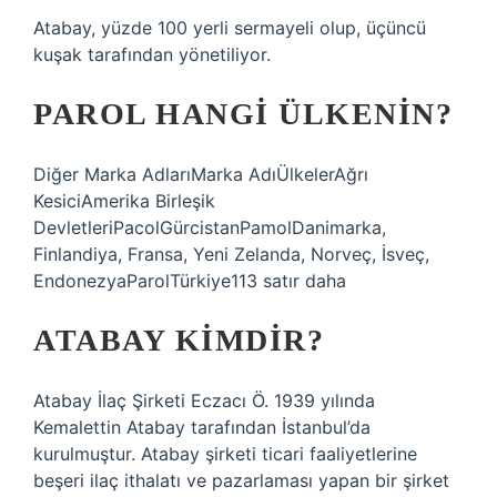
Atabay, yüzde 100 yerli sermayeli olup, üçüncü
kuşak tarafından yönetiliyor.
PAROL HANGI ÜLKENIN?
Diğer Marka AdlarıMarka AdıÜlkelerAğrı
KesiciAmerika Birleşik
DevletleriPacolGürcistanPamolDanimarka,
Finlandiya, Fransa, Yeni Zelanda, Norveç, İsveç,
EndonezyaParolTürkiye113 satır daha
ATABAY KIMDIR?
Atabay İlaç Şirketi Eczacı Ö. 1939 yılında
Kemalettin Atabay tarafından İstanbul’da
kurulmuştur. Atabay şirketi ticari faaliyetlerine
beşeri ilaç ithalatı ve pazarlaması yapan bir şirket