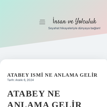
İnsan ve Yolculuk
menüyü
aç
Seyahat hikayeleriyle dünyaya bağlan!
Anasayfa
Gizlilik Politikası
Yasal Uyarı
Hakkımızda
ATABEY ISMI NE ANLAMA GELIR
Tarih: Aralık 6, 2024
ATABEY NE
ANLAMA GELIR