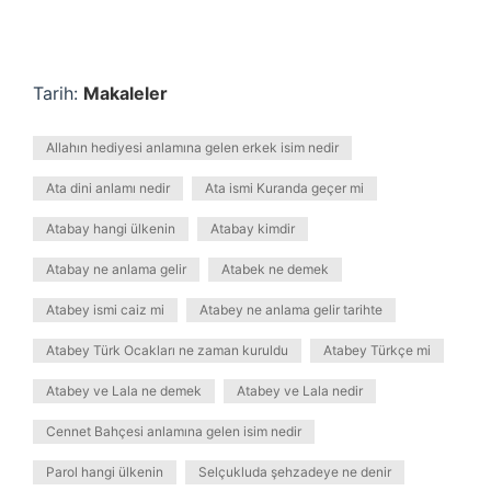
Tarih:
Makaleler
Allahın hediyesi anlamına gelen erkek isim nedir
Ata dini anlamı nedir
Ata ismi Kuranda geçer mi
Atabay hangi ülkenin
Atabay kimdir
Atabay ne anlama gelir
Atabek ne demek
Atabey ismi caiz mi
Atabey ne anlama gelir tarihte
Atabey Türk Ocakları ne zaman kuruldu
Atabey Türkçe mi
Atabey ve Lala ne demek
Atabey ve Lala nedir
Cennet Bahçesi anlamına gelen isim nedir
Parol hangi ülkenin
Selçukluda şehzadeye ne denir