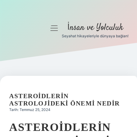
İnsan ve Yolculuk
menüyü
aç
Seyahat hikayeleriyle dünyaya bağlan!
Anasayfa
Gizlilik Politikası
Yasal Uyarı
Hakkımızda
ASTEROIDLERIN
ASTROLOJIDEKI ÖNEMI NEDIR
Tarih: Temmuz 25, 2024
ASTEROIDLERIN