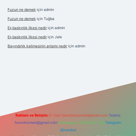
Fuzun ne demek
için
admin
Fuzun ne demek
için
Tuğba
Eş baskınlık ilkesi nedir
için
admin
Eş baskınlık ilkesi nedir
için
Jale
Bayındırlık kelimesinin anlamı nedir
için
admin
ltonbet-giris.com/
betexper indir
elexbetgiris.org
Reklam ve İletişim:
E-mail:
backlinkpaneli@gmail.com
Teams:
forumhizmeti@gmail.com
Whatsapp: 0262 606 0 726
Telegram:
@karabul