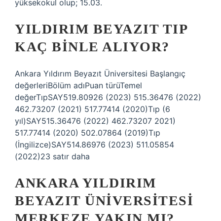
yüksekokul olup; 15.03.
YILDIRIM BEYAZIT TIP
KAÇ BINLE ALIYOR?
Ankara Yıldırım Beyazıt Üniversitesi Başlangıç ​​
değerleriBölüm adıPuan türüTemel
değerTıpSAY519.80926 (2023) 515.36476 (2022)
462.73207 (2021) 517.77414 (2020)Tıp (6
yıl)SAY515.36476 (2022) 462.73207 2021)
517.77414 (2020) 502.07864 (2019)Tıp
(İngilizce)SAY514.86976 (2023) 511.05854
(2022)23 satır daha
ANKARA YILDIRIM
BEYAZIT ÜNIVERSITESI
MERKEZE YAKIN MI?