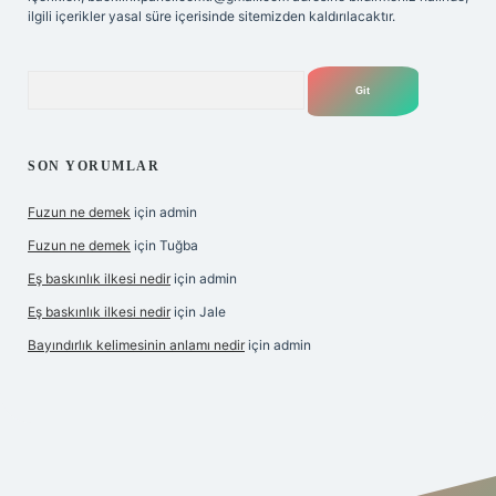
ilgili içerikler yasal süre içerisinde sitemizden kaldırılacaktır.
Arama
SON YORUMLAR
Fuzun ne demek
için
admin
Fuzun ne demek
için
Tuğba
Eş baskınlık ilkesi nedir
için
admin
Eş baskınlık ilkesi nedir
için
Jale
Bayındırlık kelimesinin anlamı nedir
için
admin
ltonbet-giris.com/
betexper indir
elexbetgiris.org