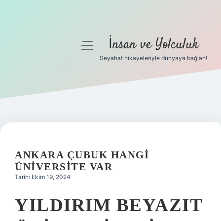
İnsan ve Yolculuk
menüyü
aç
Seyahat hikayeleriyle dünyaya bağlan!
Anasayfa
Gizlilik Politikası
Yasal Uyarı
Hakkımızda
ANKARA ÇUBUK HANGI
ÜNIVERSITE VAR
Tarih: Ekim 19, 2024
YILDIRIM BEYAZIT