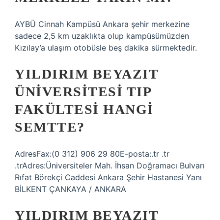
AYBÜ Cinnah Kampüsü Ankara şehir merkezine
sadece 2,5 km uzaklıkta olup kampüsümüzden
Kızılay’a ulaşım otobüsle beş dakika sürmektedir.
YILDIRIM BEYAZIT
ÜNIVERSITESI TIP
FAKÜLTESI HANGI
SEMTTE?
AdresFax:(0 312) 906 29 80E-posta:.tr .tr
.trAdres:Üniversiteler Mah. İhsan Doğramacı Bulvarı
Rıfat Börekçi Caddesi Ankara Şehir Hastanesi Yanı
BİLKENT ÇANKAYA / ANKARA
YILDIRIM BEYAZIT