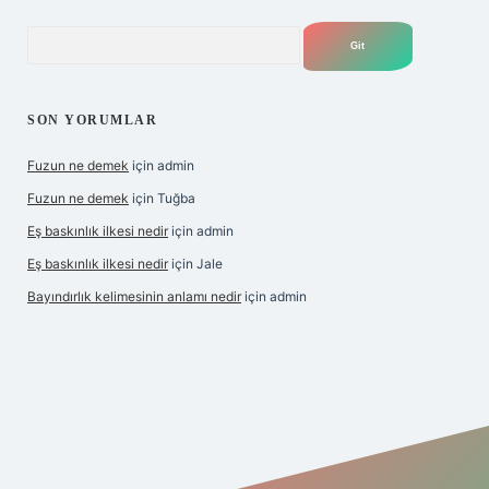
Arama
SON YORUMLAR
Fuzun ne demek
için
admin
Fuzun ne demek
için
Tuğba
Eş baskınlık ilkesi nedir
için
admin
Eş baskınlık ilkesi nedir
için
Jale
Bayındırlık kelimesinin anlamı nedir
için
admin
om/
betexper indir
elexbetgiris.org