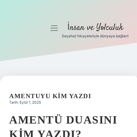
İnsan ve Yolculuk
menüyü
aç
Seyahat hikayeleriyle dünyaya bağlan!
Anasayfa
Gizlilik Politikası
Yasal Uyarı
Hakkımızda
AMENTUYU KIM YAZDI
Tarih: Eylül 1, 2025
AMENTÜ DUASINI
KIM YAZDI?