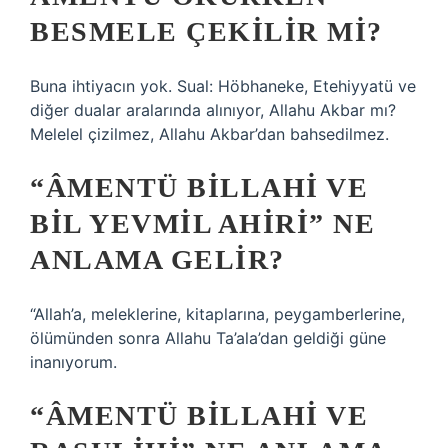
BESMELE ÇEKILIR MI?
Buna ihtiyacın yok. Sual: Höbhaneke, Etehiyyatü ve
diğer dualar aralarında alınıyor, Allahu Akbar mı?
Melelel çizilmez, Allahu Akbar’dan bahsedilmez.
“ÂMENTÜ BILLAHI VE
BIL YEVMIL AHIRI” NE
ANLAMA GELIR?
“Allah’a, meleklerine, kitaplarına, peygamberlerine,
ölümünden sonra Allahu Ta’ala’dan geldiği güne
inanıyorum.
“ÂMENTÜ BILLAHI VE