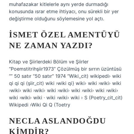
muhafazakar kitlelerle aynı yerde durmadığı
konusunda ısrar etme ihtiyacı, onu sürekli bir yer
değiştirme olduğunu söylemesine yol açtı.
İSMET ÖZEL AMENTÜYÜ
NE ZAMAN YAZDI?
Kitap ve Şiirlerdeki Bölüm ve Şiirler
“Poemstitrihşiir1973” Çözülmüş bir sırrın üzüntüsü
“” 50 satır “50 satır” 1974 “Wiki_cit) wikipedi› wiki
qi qi qi (şiir_cit) wiki ›wiki qi} wiki› wiki ›wiki› wiki
›wiki› wiki ›wiki› wiki ›wiki› wiki ›wiki› wiki ›wiki›
wiki ›wiki› wiki · wiki ›wiki› wiki › S (Poetry_cit_cit)
Wikipedi ›Wiki Qi Q (Toetry
NECLA ASLANDOĞDU
KIMDIR?