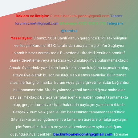
Reklam ve İletişim:
E-mail:
backlinkpaneli@gmail.com
Teams:
forumhizmeti@gmail.com
Whatsapp: 0262 606 0 726
Telegram:
@karabul
Yasal Uyarı:
Sitemiz, 5651 Sayılı Kanun gereğince Bilgi Teknolojileri
ve İletişim Kurumu (BTK) tarafından onaylanmış bir Yer Sağlayıcı
olarak hizmet vermektedir. Bu nedenle, sitedeki içerikleri proaktif
olarak denetleme veya araştırma yükümlülüğümüz bulunmamaktadır.
Ancak, üyelerimiz yazdıkları içeriklerin sorumluluğunu taşımakta olup,
siteye üye olarak bu sorumluluğu kabul etmiş sayılırlar. Bu internet
sitesi, herhangi bir marka, kurum veya şahıs şirketi ile hiçbir bağlantısı
bulunmamaktadır. Sitede yalnızca kendi hazırladığımız makaleler
paylaşılmaktadır. Burada yer alan içerikler haber niteliği taşımamakta
olup, gerçek kurum ve kişiler hakkında paylaşım yapılmamaktadır.
Gerçek kurum ve kişiler ile isim benzerlikleri tamamen tesadüfidir.
Sitemiz, kar amacı gütmeyen ve tamamen ücretsiz bir bilgi paylaşım
platformudur. Hukuka ve yasal düzenlemelere aykırı olduğunu
düşündüğünüz içerikleri,
backlinkpanelicomtr@gmail.com
adresine