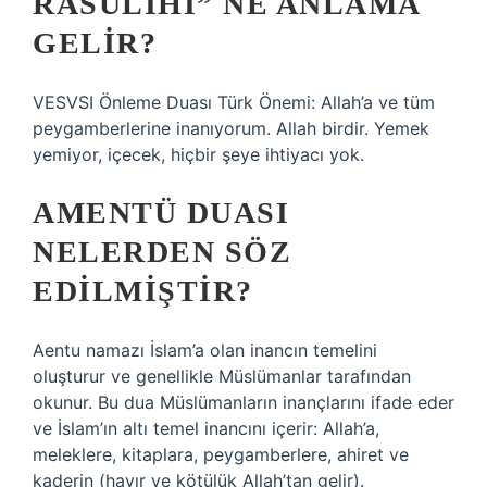
RASULIHI” NE ANLAMA
GELIR?
VESVSI Önleme Duası Türk Önemi: Allah’a ve tüm
peygamberlerine inanıyorum. Allah birdir. Yemek
yemiyor, içecek, hiçbir şeye ihtiyacı yok.
AMENTÜ DUASI
NELERDEN SÖZ
EDILMIŞTIR?
Aentu namazı İslam’a olan inancın temelini
oluşturur ve genellikle Müslümanlar tarafından
okunur. Bu dua Müslümanların inançlarını ifade eder
ve İslam’ın altı temel inancını içerir: Allah’a,
meleklere, kitaplara, peygamberlere, ahiret ve
kaderin (hayır ve kötülük Allah’tan gelir).