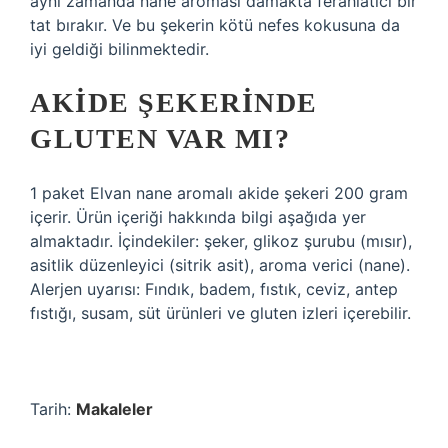
aynı zamanda nane aroması damakta ferahlatıcı bir
tat bırakır. Ve bu şekerin kötü nefes kokusuna da
iyi geldiği bilinmektedir.
AKIDE ŞEKERINDE
GLUTEN VAR MI?
1 paket Elvan nane aromalı akide şekeri 200 gram
içerir. Ürün içeriği hakkında bilgi aşağıda yer
almaktadır. İçindekiler: şeker, glikoz şurubu (mısır),
asitlik düzenleyici (sitrik asit), aroma verici (nane).
Alerjen uyarısı: Fındık, badem, fıstık, ceviz, antep
fıstığı, susam, süt ürünleri ve gluten izleri içerebilir.
Tarih:
Makaleler