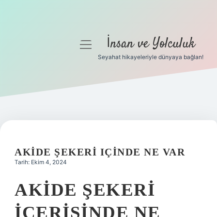
İnsan ve Yolculuk
menüyü
aç
Seyahat hikayeleriyle dünyaya bağlan!
Anasayfa
Gizlilik Politikası
Yasal Uyarı
Hakkımızda
AKIDE ŞEKERI IÇINDE NE VAR
Tarih: Ekim 4, 2024
AKIDE ŞEKERI
IÇERISINDE NE