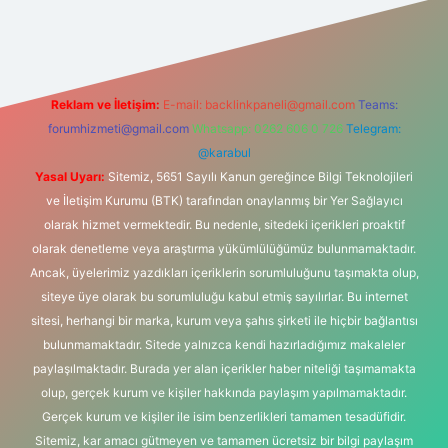
iltonbet-giris.com/
betexper indir
elexbetgiris.org
Reklam ve İletişim:
E-mail:
backlinkpaneli@gmail.com
Teams:
forumhizmeti@gmail.com
Whatsapp: 0262 606 0 726
Telegram:
@karabul
Yasal Uyarı:
Sitemiz, 5651 Sayılı Kanun gereğince Bilgi Teknolojileri
ve İletişim Kurumu (BTK) tarafından onaylanmış bir Yer Sağlayıcı
olarak hizmet vermektedir. Bu nedenle, sitedeki içerikleri proaktif
olarak denetleme veya araştırma yükümlülüğümüz bulunmamaktadır.
Ancak, üyelerimiz yazdıkları içeriklerin sorumluluğunu taşımakta olup,
siteye üye olarak bu sorumluluğu kabul etmiş sayılırlar. Bu internet
sitesi, herhangi bir marka, kurum veya şahıs şirketi ile hiçbir bağlantısı
bulunmamaktadır. Sitede yalnızca kendi hazırladığımız makaleler
paylaşılmaktadır. Burada yer alan içerikler haber niteliği taşımamakta
olup, gerçek kurum ve kişiler hakkında paylaşım yapılmamaktadır.
Gerçek kurum ve kişiler ile isim benzerlikleri tamamen tesadüfidir.
Sitemiz, kar amacı gütmeyen ve tamamen ücretsiz bir bilgi paylaşım