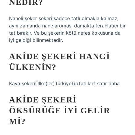
NEDIR?
Naneli şeker şekeri sadece tatlı olmakla kalmaz,
aynı zamanda nane aroması damakta ferahlatıcı bir
tat bırakır. Ve bu şekerin kötü nefes kokusuna da
iyi geldiği bilinmektedir.
AKIDE ŞEKERI HANGI
ÜLKENIN?
Kaya şekeriÜlke(ler)TürkiyeTipTatlılar1 satır daha
AKIDE ŞEKERI
ÖKSÜRÜĞE IYI GELIR
MI?