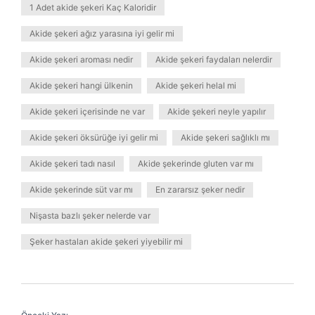
1 Adet akide şekeri Kaç Kaloridir
Akide şekeri ağız yarasına iyi gelir mi
Akide şekeri aroması nedir
Akide şekeri faydaları nelerdir
Akide şekeri hangi ülkenin
Akide şekeri helal mi
Akide şekeri içerisinde ne var
Akide şekeri neyle yapılır
Akide şekeri öksürüğe iyi gelir mi
Akide şekeri sağlıklı mı
Akide şekeri tadı nasıl
Akide şekerinde gluten var mı
Akide şekerinde süt var mı
En zararsız şeker nedir
Nişasta bazlı şeker nelerde var
Şeker hastaları akide şekeri yiyebilir mi