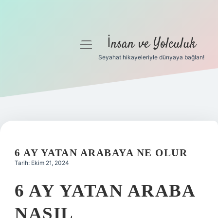
İnsan ve Yolculuk
menüyü
aç
Seyahat hikayeleriyle dünyaya bağlan!
Anasayfa
Gizlilik Politikası
Yasal Uyarı
Hakkımızda
6 AY YATAN ARABAYA NE OLUR
Tarih: Ekim 21, 2024
6 AY YATAN ARABA
NASIL