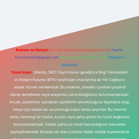
tonbet-giris.com/
betexper indir
elexbetgiris.org
Reklam ve İletişim:
E-mail:
backlinkpaneli@gmail.com
Teams:
forumhizmeti@gmail.com
Whatsapp: 0262 606 0 726
Telegram:
@karabul
Yasal Uyarı:
Sitemiz, 5651 Sayılı Kanun gereğince Bilgi Teknolojileri
ve İletişim Kurumu (BTK) tarafından onaylanmış bir Yer Sağlayıcı
olarak hizmet vermektedir. Bu nedenle, sitedeki içerikleri proaktif
olarak denetleme veya araştırma yükümlülüğümüz bulunmamaktadır.
Ancak, üyelerimiz yazdıkları içeriklerin sorumluluğunu taşımakta olup,
siteye üye olarak bu sorumluluğu kabul etmiş sayılırlar. Bu internet
sitesi, herhangi bir marka, kurum veya şahıs şirketi ile hiçbir bağlantısı
bulunmamaktadır. Sitede yalnızca kendi hazırladığımız makaleler
paylaşılmaktadır. Burada yer alan içerikler haber niteliği taşımamakta