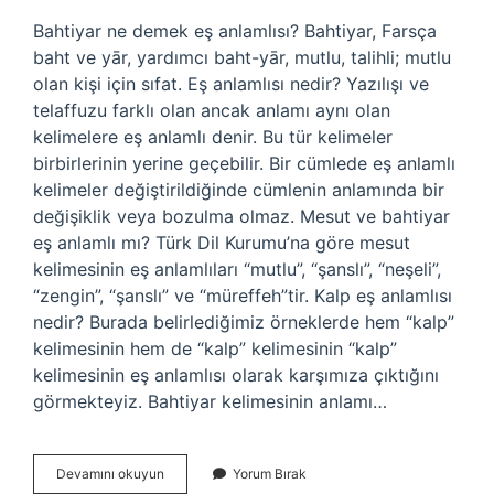
Bahtiyar ne demek eş anlamlısı? Bahtiyar, Farsça
baht ve yār, yardımcı baht-yār, mutlu, talihli; mutlu
olan kişi için sıfat. Eş anlamlısı nedir? Yazılışı ve
telaffuzu farklı olan ancak anlamı aynı olan
kelimelere eş anlamlı denir. Bu tür kelimeler
birbirlerinin yerine geçebilir. Bir cümlede eş anlamlı
kelimeler değiştirildiğinde cümlenin anlamında bir
değişiklik veya bozulma olmaz. Mesut ve bahtiyar
eş anlamlı mı? Türk Dil Kurumu’na göre mesut
kelimesinin eş anlamlıları “mutlu”, “şanslı”, “neşeli”,
“zengin”, “şanslı” ve “müreffeh”tir. Kalp eş anlamlısı
nedir? Burada belirlediğimiz örneklerde hem “kalp”
kelimesinin hem de “kalp” kelimesinin “kalp”
kelimesinin eş anlamlısı olarak karşımıza çıktığını
görmekteyiz. Bahtiyar kelimesinin anlamı…
Bahtiyar
Devamını okuyun
Yorum Bırak
Eş