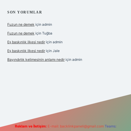
SON YORUMLAR
Fuzun ne demek
için
admin
Fuzun ne demek
için
Tuğba
Eş baskınlık ilkesi nedir
için
admin
Eş baskınlık ilkesi nedir
için
Jale
Bayındırlık kelimesinin anlamı nedir
için
admin
om/
betexper indir
elexbetgiris.org
Reklam ve İletişim:
E-mail:
backlinkpaneli@gmail.com
Teams: