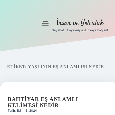
İnsan ve Yolculuk
menüyü
aç
Seyahat hikayeleriyle dünyaya bağlan!
Anasayfa
Gizlilik Politikası
Yasal Uyarı
ETIKET:
YAŞLININ EŞ ANLAMLISI NEDIR
Hakkımızda
BAHTIYAR EŞ ANLAMLI
KELIMESI NEDIR
Tarih: Ekim 13, 2024