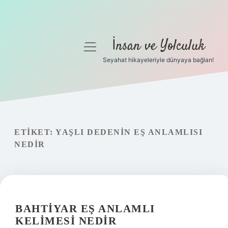
İnsan ve Yolculuk
menüyü
aç
Seyahat hikayeleriyle dünyaya bağlan!
Anasayfa
Gizlilik Politikası
Yasal Uyarı
ETIKET:
YAŞLI DEDENIN EŞ ANLAMLISI
NEDIR
Hakkımızda
BAHTIYAR EŞ ANLAMLI
KELIMESI NEDIR