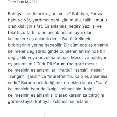
Tarih: Ekim 13, 2024
Bahtiyar ne demek eş anlamlısı? Bahtiyar, Farsça
baht ve yār, yardımcı baht-yār, mutlu, talihli; mutlu
olan kişi için sıfat. Eş anlamlısı nedir? Yazılışı ve
telaffuzu farklı olan ancak anlamı aynı olan
kelimelere eş anlamlı denir. Bu tür kelimeler
birbirlerinin yerine geçebilir. Bir cümlede eş anlamlı
kelimeler değiştirildiğinde cümlenin anlamında bir
değişiklik veya bozulma olmaz. Mesut ve bahtiyar
eş anlamlı mı? Türk Dil Kurumu’na göre mesut
kelimesinin eş anlamlıları “mutlu”, “şanslı”, “neşeli”,
“zengin”, “şanslı” ve “müreffeh”tir. Kalp eş anlamlısı
nedir? Burada belirlediğimiz örneklerde hem “kalp”
kelimesinin hem de “kalp” kelimesinin “kalp”
kelimesinin eş anlamlısı olarak karşımıza çıktığını
görmekteyiz. Bahtiyar kelimesinin anlamı…