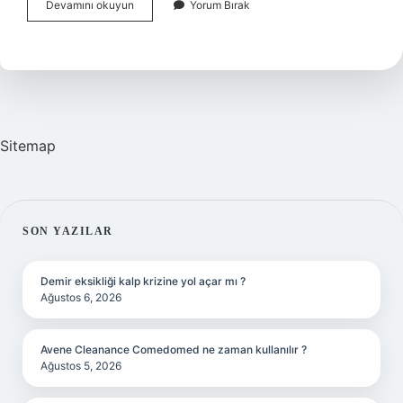
Bahtiyar
Devamını okuyun
Yorum Bırak
Eş
Anlamlı
Kelimesi
Nedir
Sitemap
SIDEBAR
SON YAZILAR
Demir eksikliği kalp krizine yol açar mı ?
Ağustos 6, 2026
Avene Cleanance Comedomed ne zaman kullanılır ?
Ağustos 5, 2026