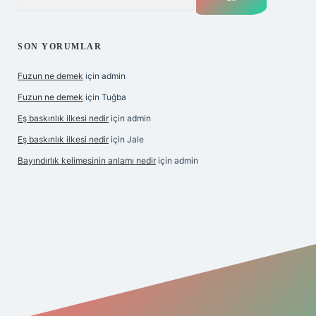
SON YORUMLAR
Fuzun ne demek
için
admin
Fuzun ne demek
için
Tuğba
Eş baskınlık ilkesi nedir
için
admin
Eş baskınlık ilkesi nedir
için
Jale
Bayındırlık kelimesinin anlamı nedir
için
admin
betexper indir
elexbetgiris.org