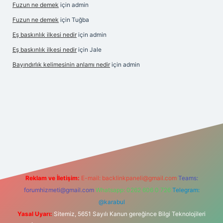
Fuzun ne demek
için
admin
Fuzun ne demek
için
Tuğba
Eş baskınlık ilkesi nedir
için
admin
Eş baskınlık ilkesi nedir
için
Jale
Bayındırlık kelimesinin anlamı nedir
için
admin
/
betexper indir
elexbetgiris.org
Reklam ve İletişim:
E-mail:
backlinkpaneli@gmail.com
Teams:
forumhizmeti@gmail.com
Whatsapp: 0262 606 0 726
Telegram:
@karabul
Yasal Uyarı:
Sitemiz, 5651 Sayılı Kanun gereğince Bilgi Teknolojileri