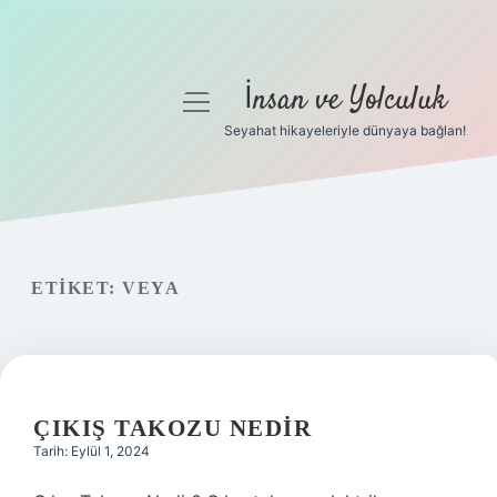
İnsan ve Yolculuk
menüyü
aç
Seyahat hikayeleriyle dünyaya bağlan!
Anasayfa
Gizlilik Politikası
Yasal Uyarı
ETIKET:
VEYA
Hakkımızda
ÇIKIŞ TAKOZU NEDIR
Tarih: Eylül 1, 2024