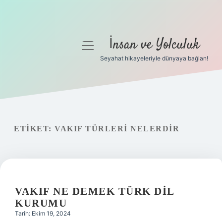
İnsan ve Yolculuk
menüyü
aç
Seyahat hikayeleriyle dünyaya bağlan!
Anasayfa
Gizlilik Politikası
Yasal Uyarı
ETIKET:
VAKIF TÜRLERI NELERDIR
Hakkımızda
VAKIF NE DEMEK TÜRK DIL
KURUMU
Tarih: Ekim 19, 2024