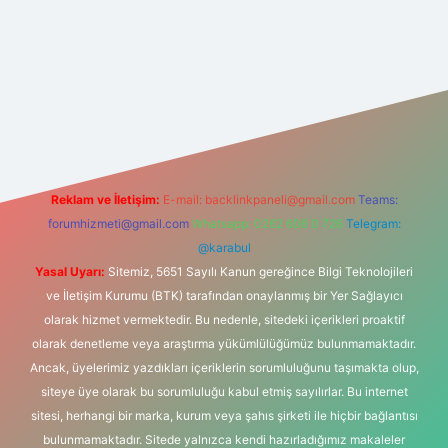
/hiltonbet-giris.com/
betexper indir
elexbetgiris.org
Reklam ve İletişim:
E-mail:
backlinkpaneli@gmail.com
Teams:
forumhizmeti@gmail.com
Whatsapp: 0262 606 0 726
Telegram:
@karabul
Yasal Uyarı:
Sitemiz, 5651 Sayılı Kanun gereğince Bilgi Teknolojileri
ve İletişim Kurumu (BTK) tarafından onaylanmış bir Yer Sağlayıcı
olarak hizmet vermektedir. Bu nedenle, sitedeki içerikleri proaktif
olarak denetleme veya araştırma yükümlülüğümüz bulunmamaktadır.
Ancak, üyelerimiz yazdıkları içeriklerin sorumluluğunu taşımakta olup,
siteye üye olarak bu sorumluluğu kabul etmiş sayılırlar. Bu internet
sitesi, herhangi bir marka, kurum veya şahıs şirketi ile hiçbir bağlantısı
bulunmamaktadır. Sitede yalnızca kendi hazırladığımız makaleler