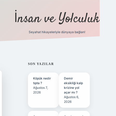
İnsan ve Yolculuk
Seyahat hikayeleriyle dünyaya bağlan!
https://hiltonbet-giris.com/
betexpe
SIDEBAR
SON YAZILAR
Köpük nedir
Demir
tıpta ?
eksikliği kalp
Ağustos 7,
krizine yol
2026
açar mı ?
Ağustos 6,
2026