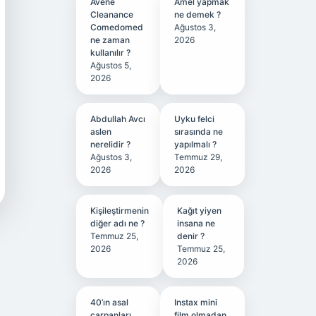
Avene
Amel yapmak
Cleanance
ne demek ?
Comedomed
Ağustos 3,
ne zaman
2026
kullanılır ?
Ağustos 5,
2026
Abdullah Avcı
Uyku felci
aslen
sırasında ne
nerelidir ?
yapılmalı ?
Ağustos 3,
Temmuz 29,
2026
2026
Kişileştirmenin
Kağıt yiyen
diğer adı ne ?
insana ne
Temmuz 25,
denir ?
2026
Temmuz 25,
2026
40’ın asal
Instax mini
çarpanları
film olmadan