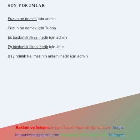
SON YORUMLAR
Fuzun ne demek
için
admin
Fuzun ne demek
için
Tuğba
Eş baskınlık ilkesi nedir
için
admin
Eş baskınlık ilkesi nedir
için
Jale
Bayındırlık kelimesinin anlamı nedir
için
admin
om/
betexper indir
elexbetgiris.org
Reklam ve İletişim:
E-mail:
backlinkpaneli@gmail.com
Teams:
forumhizmeti@gmail.com
Whatsapp: 0262 606 0 726
Telegram: