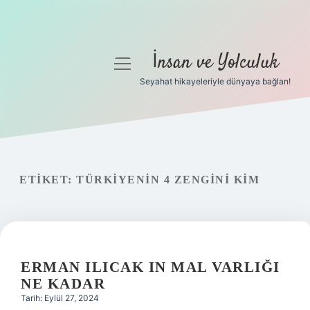
İnsan ve Yolculuk
menüyü
aç
Seyahat hikayeleriyle dünyaya bağlan!
Anasayfa
Gizlilik Politikası
Yasal Uyarı
ETIKET:
TÜRKIYENIN 4 ZENGINI KIM
Hakkımızda
ERMAN ILICAK IN MAL VARLIĞI
NE KADAR
Tarih: Eylül 27, 2024