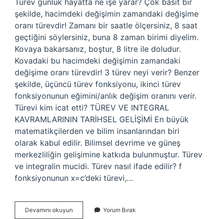
Türev günlük hayatta ne işe yarar? Çok basit bir
şekilde, hacimdeki değişimin zamandaki değişime
oranı türevdir! Zamanı bir saatle ölçersiniz, 8 saat
geçtiğini söylersiniz, buna 8 zaman birimi diyelim.
Kovaya bakarsanız, boştur, 8 litre ile doludur.
Kovadaki bu hacimdeki değişimin zamandaki
değişime oranı türevdir! 3 türev neyi verir? Benzer
şekilde, üçüncü türev fonksiyonu, ikinci türev
fonksiyonunun eğimini/anlık değişim oranını verir.
Türevi kim icat etti? TÜREV VE INTEGRAL
KAVRAMLARININ TARİHSEL GELİŞİMİ En büyük
matematikçilerden ve bilim insanlarından biri
olarak kabul edilir. Bilimsel devrime ve güneş
merkezliliğin gelişimine katkıda bulunmuştur. Türev
ve integralin mucidi. Türev nasıl ifade edilir? f
fonksiyonunun x=c’deki türevi,…
Türevin
Devamını okuyun
Yorum Bırak
Mantığı