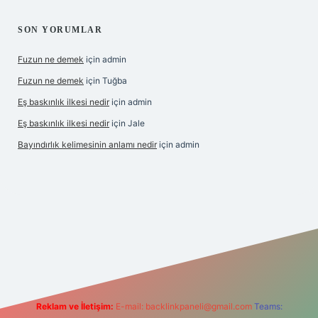
SON YORUMLAR
Fuzun ne demek
için
admin
Fuzun ne demek
için
Tuğba
Eş baskınlık ilkesi nedir
için
admin
Eş baskınlık ilkesi nedir
için
Jale
Bayındırlık kelimesinin anlamı nedir
için
admin
om/
betexper indir
elexbetgiris.org
Reklam ve İletişim:
E-mail:
backlinkpaneli@gmail.com
Teams: