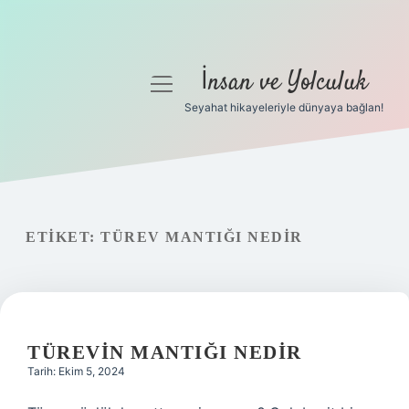
İnsan ve Yolculuk
menüyü
aç
Seyahat hikayeleriyle dünyaya bağlan!
Anasayfa
Gizlilik Politikası
Yasal Uyarı
ETIKET:
TÜREV MANTIĞI NEDIR
Hakkımızda
TÜREVIN MANTIĞI NEDIR
Tarih: Ekim 5, 2024