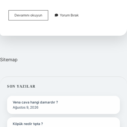
Tiroid
Devamını okuyun
Yorum Bırak
Çalışmazsa
Vücutta
Ne
Olur
Sitemap
SIDEBAR
SON YAZILAR
Vena cava hangi damardır ?
Ağustos 9, 2026
Köpük nedir tıpta ?