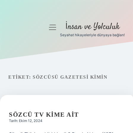
İnsan ve Yolculuk
menüyü
aç
Seyahat hikayeleriyle dünyaya bağlan!
Anasayfa
Gizlilik Politikası
Yasal Uyarı
ETIKET:
SÖZCÜSÜ GAZETESI KIMIN
Hakkımızda
SÖZCÜ TV KIME AIT
Tarih: Ekim 12, 2024