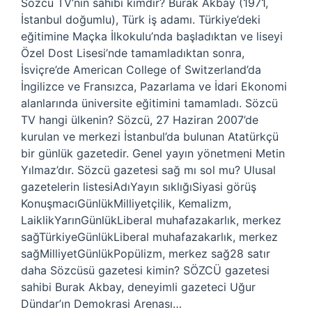
Sözcü TV’nin sahibi kimdir? Burak Akbay (1971,
İstanbul doğumlu), Türk iş adamı. Türkiye’deki
eğitimine Maçka İlkokulu’nda başladıktan ve liseyi
Özel Dost Lisesi’nde tamamladıktan sonra,
İsviçre’de American College of Switzerland’da
İngilizce ve Fransızca, Pazarlama ve İdari Ekonomi
alanlarında üniversite eğitimini tamamladı. Sözcü
TV hangi ülkenin? Sözcü, 27 Haziran 2007’de
kurulan ve merkezi İstanbul’da bulunan Atatürkçü
bir günlük gazetedir. Genel yayın yönetmeni Metin
Yılmaz’dır. Sözcü gazetesi sağ mı sol mu? Ulusal
gazetelerin listesiAdıYayın sıklığıSiyasi görüş
KonuşmacıGünlükMilliyetçilik, Kemalizm,
LaiklikYarınGünlükLiberal muhafazakarlık, merkez
sağTürkiyeGünlükLiberal muhafazakarlık, merkez
sağMilliyetGünlükPopülizm, merkez sağ28 satır
daha Sözcüsü gazetesi kimin? SÖZCÜ gazetesi
sahibi Burak Akbay, deneyimli gazeteci Uğur
Dündar’ın Demokrasi Arenası…