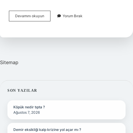
Sözcü
Devamını okuyun
Yorum Bırak
Tv
Kime
Ait
Sitemap
SIDEBAR
SON YAZILAR
Köpük nedir tıpta ?
Ağustos 7, 2026
Demir eksikliği kalp krizine yol açar mı ?