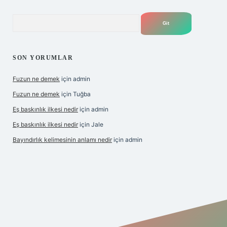
Arama
SON YORUMLAR
Fuzun ne demek
için
admin
Fuzun ne demek
için
Tuğba
Eş baskınlık ilkesi nedir
için
admin
Eş baskınlık ilkesi nedir
için
Jale
Bayındırlık kelimesinin anlamı nedir
için
admin
m/
betexper indir
elexbetgiris.org