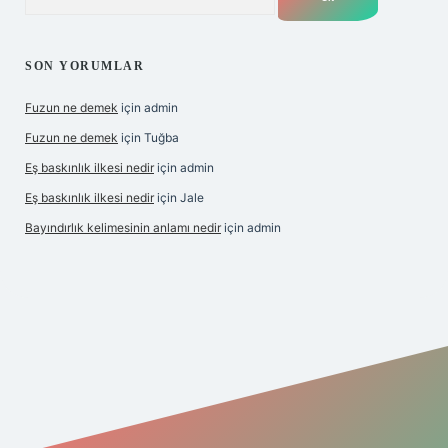
SON YORUMLAR
Fuzun ne demek
için
admin
Fuzun ne demek
için
Tuğba
Eş baskınlık ilkesi nedir
için
admin
Eş baskınlık ilkesi nedir
için
Jale
Bayındırlık kelimesinin anlamı nedir
için
admin
m/
betexper indir
elexbetgiris.org