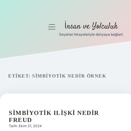
İnsan ve Yolculuk
menüyü
aç
Seyahat hikayeleriyle dünyaya bağlan!
Anasayfa
Gizlilik Politikası
Yasal Uyarı
ETIKET:
SIMBIYOTIK NEDIR ÖRNEK
Hakkımızda
SIMBIYOTIK ILIŞKI NEDIR
FREUD
Tarih: Ekim 31, 2024