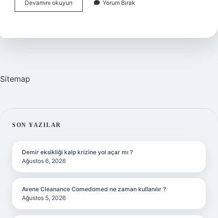
Simbiyotik
Devamını okuyun
Yorum Bırak
Ilişki
Nedir
Freud
Sitemap
SIDEBAR
SON YAZILAR
Demir eksikliği kalp krizine yol açar mı ?
Ağustos 6, 2026
Avene Cleanance Comedomed ne zaman kullanılır ?
Ağustos 5, 2026