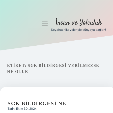
İnsan ve Yolculuk
menüyü
aç
Seyahat hikayeleriyle dünyaya bağlan!
Anasayfa
Gizlilik Politikası
Yasal Uyarı
ETIKET:
SGK BILDIRGESI VERILMEZSE
NE OLUR
Hakkımızda
SGK BILDIRGESI NE
Tarih: Ekim 30, 2024