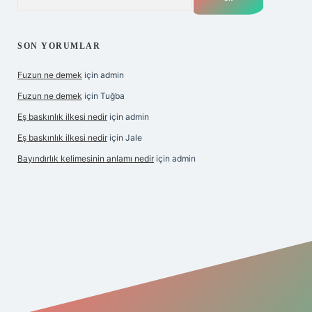
SON YORUMLAR
Fuzun ne demek
için
admin
Fuzun ne demek
için
Tuğba
Eş baskınlık ilkesi nedir
için
admin
Eş baskınlık ilkesi nedir
için
Jale
Bayındırlık kelimesinin anlamı nedir
için
admin
/
betexper indir
elexbetgiris.org