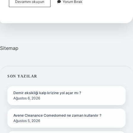
Sgk
Devamını okuyun
Yorum Bırak
Bildirgesi
Ne
Sitemap
SIDEBAR
SON YAZILAR
Demir eksikliği kalp krizine yol açar mı ?
Ağustos 6, 2026
Avene Cleanance Comedomed ne zaman kullanılır ?
Ağustos 5, 2026