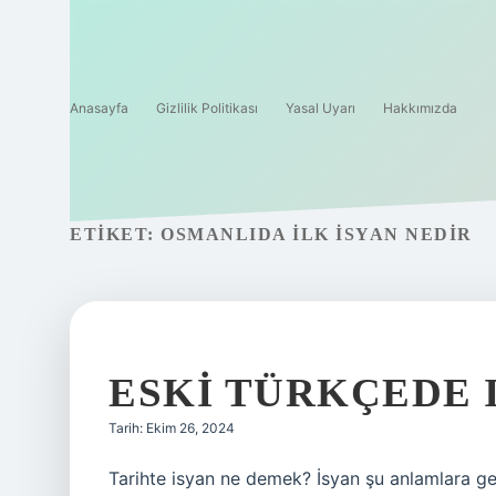
Anasayfa
Gizlilik Politikası
Yasal Uyarı
Hakkımızda
ETIKET:
OSMANLIDA ILK ISYAN NEDIR
ESKI TÜRKÇEDE 
Tarih: Ekim 26, 2024
Tarihte isyan ne demek? İsyan şu anlamlara gel