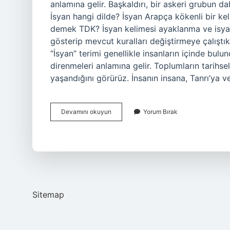
anlamına gelir. Başkaldırı, bir askeri grubun 
İsyan hangi dilde? İsyan Arapça kökenli bir kel
demek TDK? İsyan kelimesi ayaklanma ve isyan 
gösterip mevcut kuralları değiştirmeye çalıştı
“İsyan” terimi genellikle insanların içinde bu
direnmeleri anlamına gelir. Toplumların tarihse
yaşandığını görürüz. İnsanın insana, Tanrı’ya 
Eski
Devamını okuyun
Yorum Bırak
Türkçede
Isyan
Ne
Demek
Sitemap