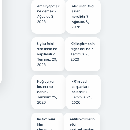
Amel yapmak
Abdullah Avcı
ne demek ?
aslen
Ağustos 3,
nerelidir ?
2026
Ağustos 3,
2026
Uyku felci
Kişileştirmenin
sırasında ne
diğer adı ne ?
yapılmalı ?
Temmuz 25,
Temmuz 29,
2026
2026
Kağıt yiyen
40’ın asal
insana ne
çarpanları
denir ?
nelerdir ?
Temmuz 25,
Temmuz 24,
2026
2026
Instax mini
Antibiyotiklerin
film
etki
olmadan
mekanizmaları