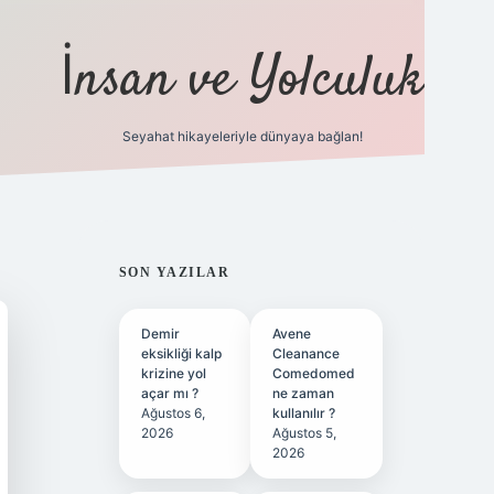
İnsan ve Yolculuk
Seyahat hikayeleriyle dünyaya bağlan!
https://hiltonbet-g
SIDEBAR
SON YAZILAR
Demir
Avene
eksikliği kalp
Cleanance
krizine yol
Comedomed
açar mı ?
ne zaman
Ağustos 6,
kullanılır ?
2026
Ağustos 5,
2026