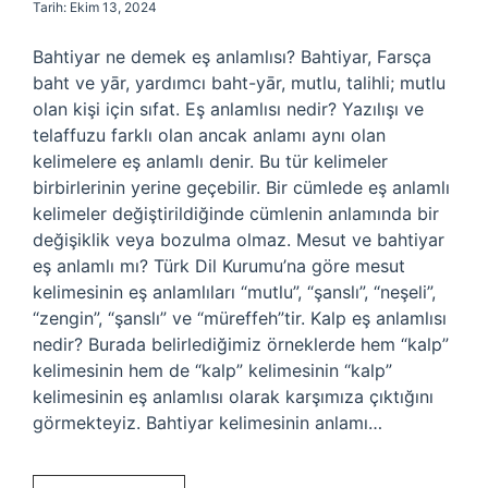
Tarih: Ekim 13, 2024
Bahtiyar ne demek eş anlamlısı? Bahtiyar, Farsça
baht ve yār, yardımcı baht-yār, mutlu, talihli; mutlu
olan kişi için sıfat. Eş anlamlısı nedir? Yazılışı ve
telaffuzu farklı olan ancak anlamı aynı olan
kelimelere eş anlamlı denir. Bu tür kelimeler
birbirlerinin yerine geçebilir. Bir cümlede eş anlamlı
kelimeler değiştirildiğinde cümlenin anlamında bir
değişiklik veya bozulma olmaz. Mesut ve bahtiyar
eş anlamlı mı? Türk Dil Kurumu’na göre mesut
kelimesinin eş anlamlıları “mutlu”, “şanslı”, “neşeli”,
“zengin”, “şanslı” ve “müreffeh”tir. Kalp eş anlamlısı
nedir? Burada belirlediğimiz örneklerde hem “kalp”
kelimesinin hem de “kalp” kelimesinin “kalp”
kelimesinin eş anlamlısı olarak karşımıza çıktığını
görmekteyiz. Bahtiyar kelimesinin anlamı…