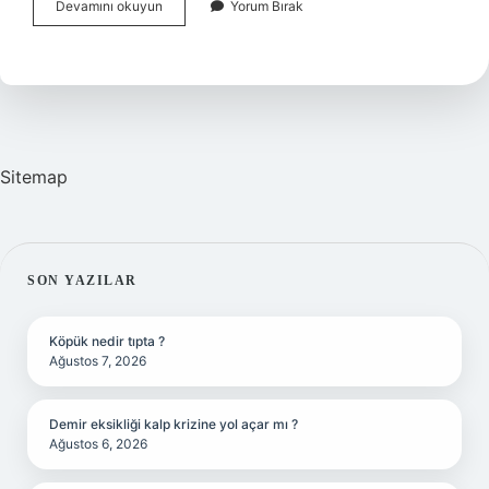
Bahtiyar
Devamını okuyun
Yorum Bırak
Eş
Anlamlı
Kelimesi
Nedir
Sitemap
SIDEBAR
SON YAZILAR
Köpük nedir tıpta ?
Ağustos 7, 2026
Demir eksikliği kalp krizine yol açar mı ?
Ağustos 6, 2026