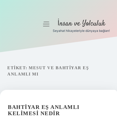
İnsan ve Yolculuk
menüyü
aç
Seyahat hikayeleriyle dünyaya bağlan!
Anasayfa
Gizlilik Politikası
Yasal Uyarı
ETIKET:
MESUT VE BAHTIYAR EŞ
ANLAMLI MI
Hakkımızda
BAHTIYAR EŞ ANLAMLI
KELIMESI NEDIR