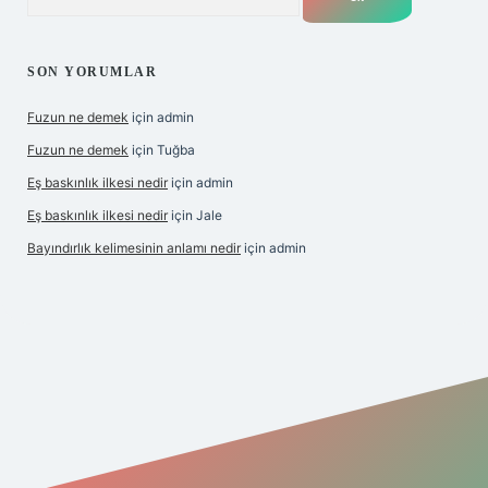
SON YORUMLAR
Fuzun ne demek
için
admin
Fuzun ne demek
için
Tuğba
Eş baskınlık ilkesi nedir
için
admin
Eş baskınlık ilkesi nedir
için
Jale
Bayındırlık kelimesinin anlamı nedir
için
admin
/hiltonbet-giris.com/
betexper indir
elexbetgiris.org