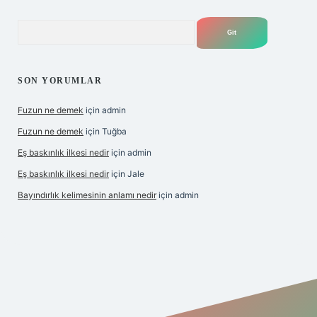
Arama
SON YORUMLAR
Fuzun ne demek
için
admin
Fuzun ne demek
için
Tuğba
Eş baskınlık ilkesi nedir
için
admin
Eş baskınlık ilkesi nedir
için
Jale
Bayındırlık kelimesinin anlamı nedir
için
admin
/
betexper indir
elexbetgiris.org