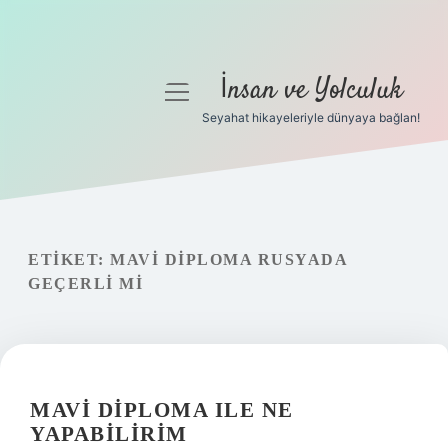
İnsan ve Yolculuk
menüyü
aç
Seyahat hikayeleriyle dünyaya bağlan!
Anasayfa
Gizlilik Politikası
Yasal Uyarı
ETIKET:
MAVI DIPLOMA RUSYADA
GEÇERLI MI
Hakkımızda
MAVI DIPLOMA ILE NE
YAPABILIRIM