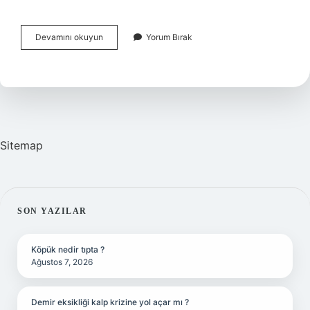
Mavi
Devamını okuyun
Yorum Bırak
Diploma
Ile
Ne
Yapabilirim
Sitemap
SIDEBAR
SON YAZILAR
Köpük nedir tıpta ?
Ağustos 7, 2026
Demir eksikliği kalp krizine yol açar mı ?