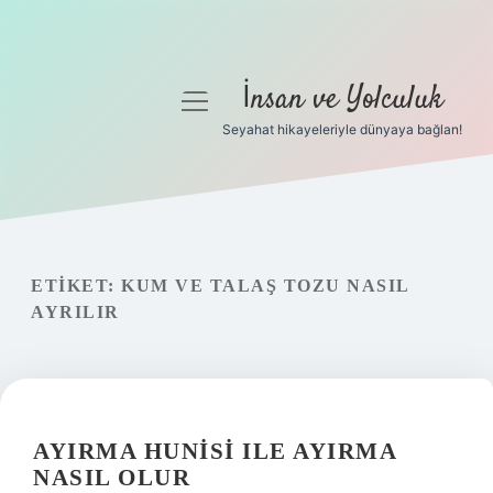
İnsan ve Yolculuk
menüyü
aç
Seyahat hikayeleriyle dünyaya bağlan!
Anasayfa
Gizlilik Politikası
Yasal Uyarı
ETIKET:
KUM VE TALAŞ TOZU NASIL
AYRILIR
Hakkımızda
AYIRMA HUNISI ILE AYIRMA
NASIL OLUR