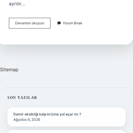
ayrılır…
Ayırma
Devamını okuyun
Yorum Bırak
Hunisi
Ile
Ayırma
Nasıl
Olur
Sitemap
SIDEBAR
SON YAZILAR
Demir eksikliği kalp krizine yol açar mı ?
Ağustos 6, 2026