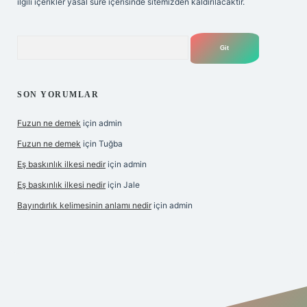
ilgili içerikler yasal süre içerisinde sitemizden kaldırılacaktır.
Arama
SON YORUMLAR
Fuzun ne demek
için
admin
Fuzun ne demek
için
Tuğba
Eş baskınlık ilkesi nedir
için
admin
Eş baskınlık ilkesi nedir
için
Jale
Bayındırlık kelimesinin anlamı nedir
için
admin
g