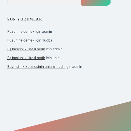
SON YORUMLAR
Fuzun ne demek
için
admin
Fuzun ne demek
için
Tuğba
Eş baskınlık ilkesi nedir
için
admin
Eş baskınlık ilkesi nedir
için
Jale
Bayındırlık kelimesinin anlamı nedir
için
admin
m/
betexper indir
elexbetgiris.org