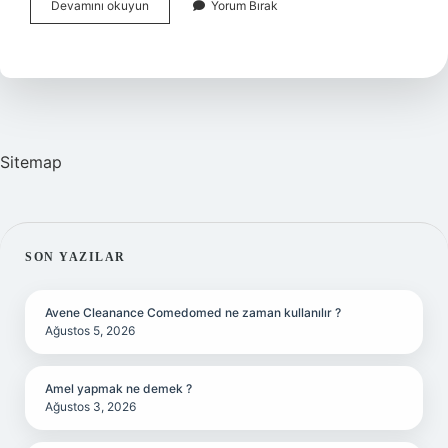
Simbiyotik
Devamını okuyun
Yorum Bırak
Ilişki
Nedir
Freud
Sitemap
SIDEBAR
SON YAZILAR
Avene Cleanance Comedomed ne zaman kullanılır ?
Ağustos 5, 2026
Amel yapmak ne demek ?
Ağustos 3, 2026