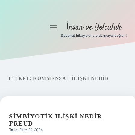
İnsan ve Yolculuk
menüyü
aç
Seyahat hikayeleriyle dünyaya bağlan!
Anasayfa
Gizlilik Politikası
Yasal Uyarı
ETIKET:
KOMMENSAL ILIŞKI NEDIR
Hakkımızda
SIMBIYOTIK ILIŞKI NEDIR
FREUD
Tarih: Ekim 31, 2024