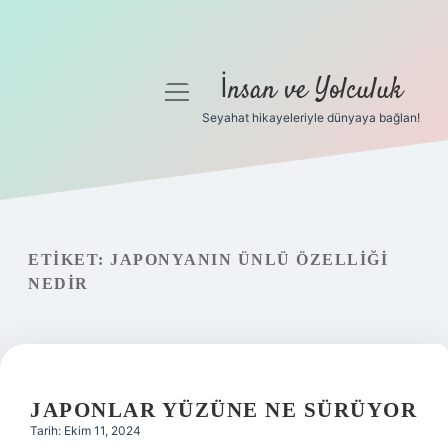
İnsan ve Yolculuk
menüyü
aç
Seyahat hikayeleriyle dünyaya bağlan!
Anasayfa
Gizlilik Politikası
Yasal Uyarı
ETIKET:
JAPONYANIN ÜNLÜ ÖZELLIĞI
NEDIR
Hakkımızda
JAPONLAR YÜZÜNE NE SÜRÜYOR
Tarih: Ekim 11, 2024