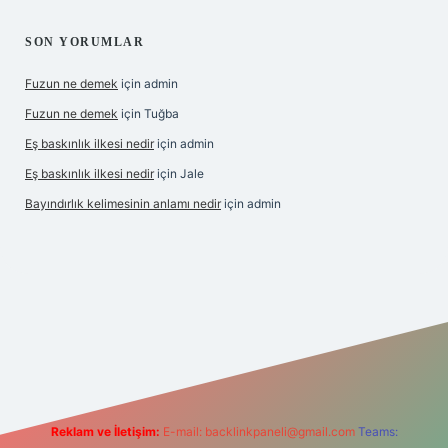
SON YORUMLAR
Fuzun ne demek
için
admin
Fuzun ne demek
için
Tuğba
Eş baskınlık ilkesi nedir
için
admin
Eş baskınlık ilkesi nedir
için
Jale
Bayındırlık kelimesinin anlamı nedir
için
admin
om/
betexper indir
elexbetgiris.org
Reklam ve İletişim:
E-mail:
backlinkpaneli@gmail.com
Teams: