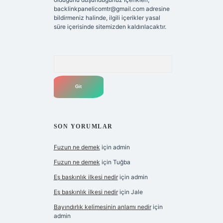
backlinkpanelicomtr@gmail.com
adresine
bildirmeniz halinde, ilgili içerikler yasal
süre içerisinde sitemizden kaldırılacaktır.
Arama
SON YORUMLAR
Fuzun ne demek
için
admin
Fuzun ne demek
için
Tuğba
Eş baskınlık ilkesi nedir
için
admin
Eş baskınlık ilkesi nedir
için
Jale
Bayındırlık kelimesinin anlamı nedir
için
admin