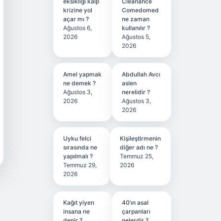
eksikliği kalp
Cleanance
krizine yol
Comedomed
açar mı ?
ne zaman
Ağustos 6,
kullanılır ?
2026
Ağustos 5,
2026
Amel yapmak
Abdullah Avcı
ne demek ?
aslen
Ağustos 3,
nerelidir ?
2026
Ağustos 3,
2026
Uyku felci
Kişileştirmenin
sırasında ne
diğer adı ne ?
yapılmalı ?
Temmuz 25,
Temmuz 29,
2026
2026
Kağıt yiyen
40’ın asal
insana ne
çarpanları
denir ?
nelerdir ?