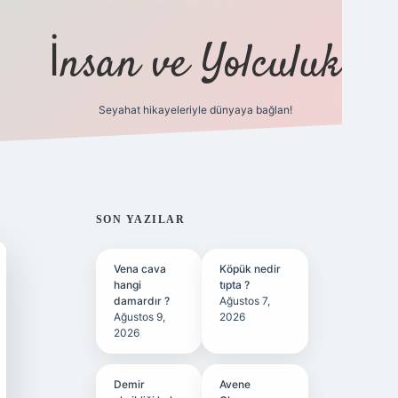
İnsan ve Yolculuk
Seyahat hikayeleriyle dünyaya bağlan!
https://hiltonbet-giris.com/
betexpe
SIDEBAR
SON YAZILAR
Vena cava
Köpük nedir
hangi
tıpta ?
damardır ?
Ağustos 7,
Ağustos 9,
2026
2026
Demir
Avene