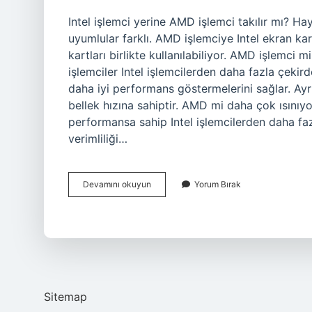
Intel işlemci yerine AMD işlemci takılır mı? Ha
uyumlular farklı. AMD işlemciye Intel ekran ka
kartları birlikte kullanılabiliyor. AMD işlemci 
işlemciler Intel işlemcilerden daha fazla çekir
daha iyi performans göstermelerini sağlar. Ayr
bellek hızına sahiptir. AMD mi daha çok ısınıyo
performansa sahip Intel işlemcilerden daha fazl
verimliliği…
Amd
Devamını okuyun
Yorum Bırak
Işlemci
Yerine
Intel
Takılır
Mı
Sitemap