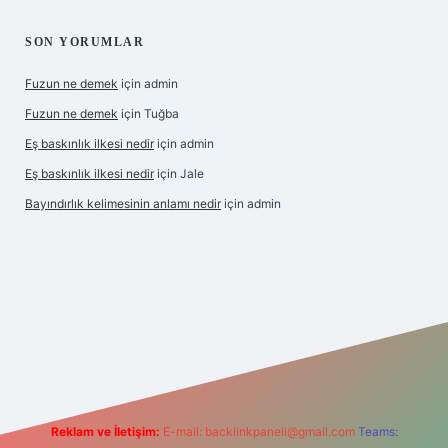
SON YORUMLAR
Fuzun ne demek
için
admin
Fuzun ne demek
için
Tuğba
Eş baskınlık ilkesi nedir
için
admin
Eş baskınlık ilkesi nedir
için
Jale
Bayındırlık kelimesinin anlamı nedir
için
admin
om/
betexper indir
elexbetgiris.org
Reklam ve İletişim:
E-mail:
backlinkpaneli@gmail.com
Teams: