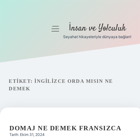
İnsan ve Yolculuk
menüyü
aç
Seyahat hikayeleriyle dünyaya bağlan!
Anasayfa
Gizlilik Politikası
Yasal Uyarı
ETIKET:
İNGILIZCE ORDA MISIN NE
DEMEK
Hakkımızda
DOMAJ NE DEMEK FRANSIZCA
Tarih: Ekim 31, 2024