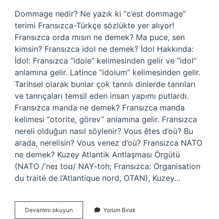
Dommage nedir? Ne yazık ki “c’est dommage”
terimi Fransızca-Türkçe sözlükte yer alıyor!
Fransızca orda mısın ne demek? Ma puce, sen
kimsin? Fransızca idol ne demek? İdol Hakkında:
İdol: Fransızca “idole” kelimesinden gelir ve “idol”
anlamına gelir. Latince “idolum” kelimesinden gelir.
Tarihsel olarak bunlar çok tanrılı dinlerde tanrıları
ve tanrıçaları temsil eden insan yapımı putlardı.
Fransızca manda ne demek? Fransızca manda
kelimesi “otorite, görev” anlamına gelir. Fransızca
nereli olduğun nasıl söylenir? Vous êtes d’où? Bu
arada, nerelisin? Vous venez d’où? Fransızca NATO
ne demek? Kuzey Atlantik Antlaşması Örgütü
(NATO /ˈneɪ toʊ/ NAY-toh; Fransızca: Organisation
du traité de l’Atlantique nord, OTAN), Kuzey…
Domaj
Devamını okuyun
Yorum Bırak
Ne