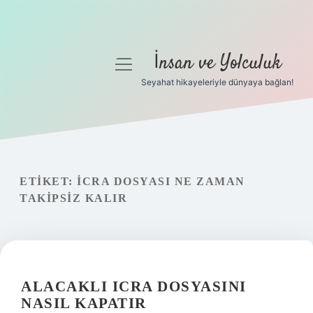
İnsan ve Yolculuk
menüyü
aç
Seyahat hikayeleriyle dünyaya bağlan!
Anasayfa
Gizlilik Politikası
Yasal Uyarı
ETIKET:
İCRA DOSYASI NE ZAMAN
TAKIPSIZ KALIR
Hakkımızda
ALACAKLI ICRA DOSYASINI
NASIL KAPATIR