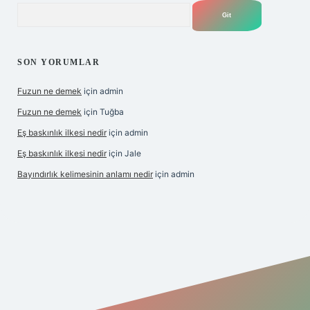
Arama
SON YORUMLAR
Fuzun ne demek
için
admin
Fuzun ne demek
için
Tuğba
Eş baskınlık ilkesi nedir
için
admin
Eş baskınlık ilkesi nedir
için
Jale
Bayındırlık kelimesinin anlamı nedir
için
admin
/
betexper indir
elexbetgiris.org