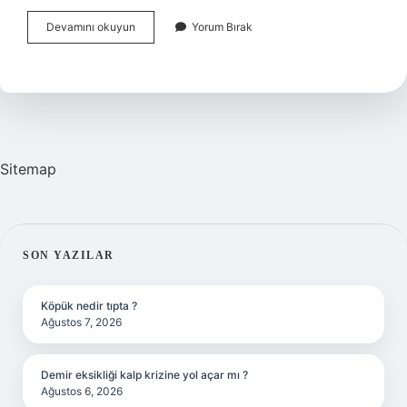
Alacaklı
Devamını okuyun
Yorum Bırak
Icra
Dosyasını
Nasıl
Kapatır
Sitemap
SIDEBAR
SON YAZILAR
Köpük nedir tıpta ?
Ağustos 7, 2026
Demir eksikliği kalp krizine yol açar mı ?
Ağustos 6, 2026