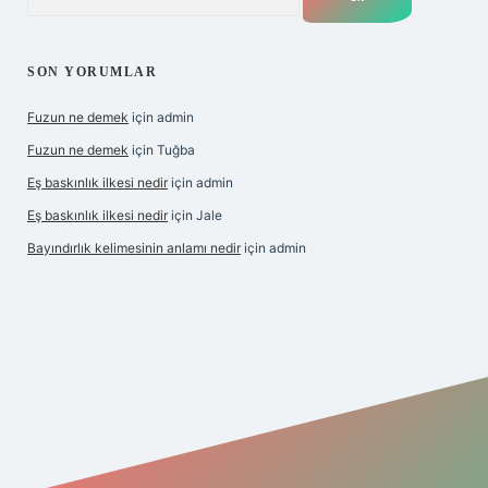
SON YORUMLAR
Fuzun ne demek
için
admin
Fuzun ne demek
için
Tuğba
Eş baskınlık ilkesi nedir
için
admin
Eş baskınlık ilkesi nedir
için
Jale
Bayındırlık kelimesinin anlamı nedir
için
admin
m/
betexper indir
elexbetgiris.org