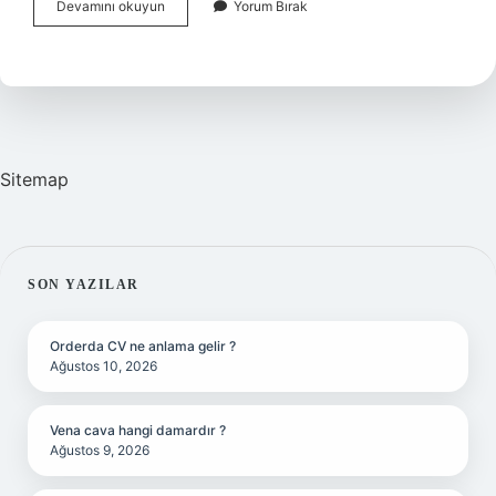
Iyi
Devamını okuyun
Yorum Bırak
Huylu
Hidrosefali
Nedir
Sitemap
SIDEBAR
SON YAZILAR
Orderda CV ne anlama gelir ?
Ağustos 10, 2026
Vena cava hangi damardır ?
Ağustos 9, 2026