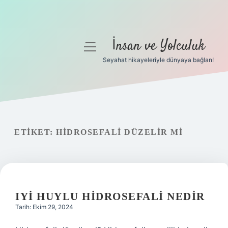
İnsan ve Yolculuk
menüyü
aç
Seyahat hikayeleriyle dünyaya bağlan!
Anasayfa
Gizlilik Politikası
Yasal Uyarı
ETIKET:
HIDROSEFALI DÜZELIR MI
Hakkımızda
IYI HUYLU HIDROSEFALI NEDIR
Tarih: Ekim 29, 2024