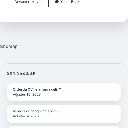
Ayrılık
Devamını okuyun
Yorum Bırak
Dizisi
Kaç
Bölüm
Sürdü
Sitemap
SIDEBAR
SON YAZILAR
Orderda CV ne anlama gelir ?
Ağustos 10, 2026
Vena cava hangi damardır ?
Ağustos 9, 2026