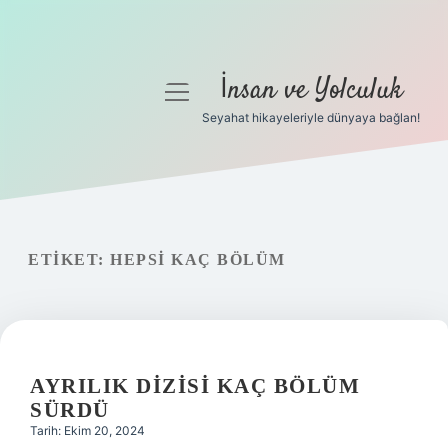
İnsan ve Yolculuk
menüyü
aç
Seyahat hikayeleriyle dünyaya bağlan!
Anasayfa
Gizlilik Politikası
Yasal Uyarı
ETIKET:
HEPSI KAÇ BÖLÜM
Hakkımızda
AYRILIK DIZISI KAÇ BÖLÜM
SÜRDÜ
Tarih: Ekim 20, 2024