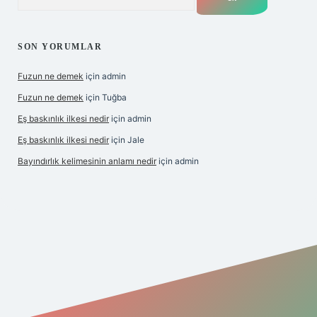
SON YORUMLAR
Fuzun ne demek
için
admin
Fuzun ne demek
için
Tuğba
Eş baskınlık ilkesi nedir
için
admin
Eş baskınlık ilkesi nedir
için
Jale
Bayındırlık kelimesinin anlamı nedir
için
admin
/hiltonbet-giris.com/
betexper indir
elexbetgiris.org