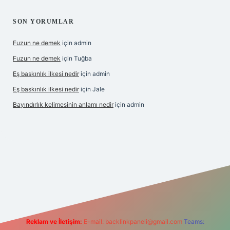
SON YORUMLAR
Fuzun ne demek
için
admin
Fuzun ne demek
için
Tuğba
Eş baskınlık ilkesi nedir
için
admin
Eş baskınlık ilkesi nedir
için
Jale
Bayındırlık kelimesinin anlamı nedir
için
admin
om/
betexper indir
elexbetgiris.org
Reklam ve İletişim:
E-mail:
backlinkpaneli@gmail.com
Teams: