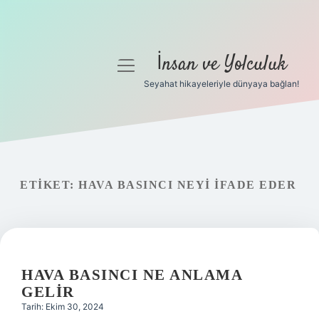
İnsan ve Yolculuk
menüyü
aç
Seyahat hikayeleriyle dünyaya bağlan!
Anasayfa
Gizlilik Politikası
Yasal Uyarı
ETIKET:
HAVA BASINCI NEYI IFADE EDER
Hakkımızda
HAVA BASINCI NE ANLAMA
GELIR
Tarih: Ekim 30, 2024