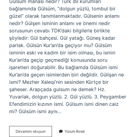
Gülsum manası nedir? Türk dil kurumları
bağlamında Gülsüm, “dolgun yüzlü, tombul bir
güzel” olarak tanımlanmaktadır. Gülsenin anlamı
nedir? Gülşen isminin anlamı ve önemi nedir
sorusunun cevabı TDK’daki bilgilerle birlikte
şöyledir: Gül bahçesi. Gül yatağı. Güneş kadar
parlak. Gülsün Kur’an’da geçiyor mu? Gülsüm
isminin eski ve kadim bir isim olması, bu ismin
Kur’an’da geçip geçmediği konusunda soru
işaretleri doğurabilir. Bu bağlamda Gülsüm ismi
Kur’an’da geçen isimlerden biri değildir. Gülişan ne
ismi? Mezher Xaleqi’nin sesinden Kürtçe bir
şaheser. Arapçada gulsum ne demek? Hz.
Yuvarlak, dolgun yüzlü. 2. Gül yüzlü. 3. Peygamber
Efendimizin kızının ismi. Gülsum ismi dinen caiz
mi? Gülsüm ismi aynı…
Gülşanın
Devamını okuyun
Yorum Bırak
Anlamı