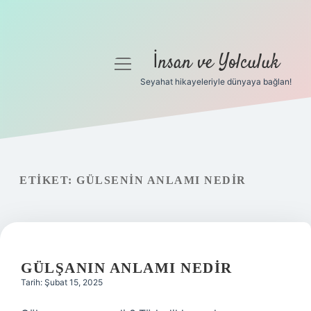
İnsan ve Yolculuk
menüyü
aç
Seyahat hikayeleriyle dünyaya bağlan!
Anasayfa
Gizlilik Politikası
Yasal Uyarı
ETIKET:
GÜLSENIN ANLAMI NEDIR
Hakkımızda
GÜLŞANIN ANLAMI NEDIR
Tarih: Şubat 15, 2025