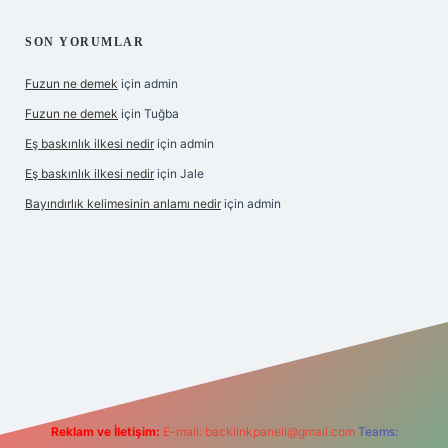
SON YORUMLAR
Fuzun ne demek
için
admin
Fuzun ne demek
için
Tuğba
Eş baskınlık ilkesi nedir
için
admin
Eş baskınlık ilkesi nedir
için
Jale
Bayındırlık kelimesinin anlamı nedir
için
admin
om/
betexper indir
elexbetgiris.org
Reklam ve İletişim:
E-mail:
backlinkpaneli@gmail.com
Teams: