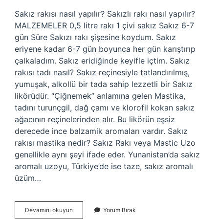
Sakız rakısı nasıl yapılır? Sakızlı rakı nasıl yapılır?
MALZEMELER 0,5 litre rakı 1 çivi sakız Sakız 6-7
gün Süre Sakızı rakı şişesine koydum. Sakız
eriyene kadar 6-7 gün boyunca her gün karıştırıp
çalkaladım. Sakız eridiğinde keyifle içtim. Sakız
rakısı tadı nasıl? Sakız reçinesiyle tatlandırılmış,
yumuşak, alkollü bir tada sahip lezzetli bir Sakız
likörüdür. “Çiğnemek” anlamına gelen Mastika,
tadını turunçgil, dağ çamı ve klorofil kokan sakız
ağacının reçinelerinden alır. Bu likörün eşsiz
derecede ince balzamik aromaları vardır. Sakız
rakısı mastika nedir? Sakız Rakı veya Mastic Uzo
genellikle aynı şeyi ifade eder. Yunanistan’da sakız
aromalı uzoyu, Türkiye’de ise taze, sakız aromalı
üzüm…
Sakız
Devamını okuyun
Yorum Bırak
Rakısı