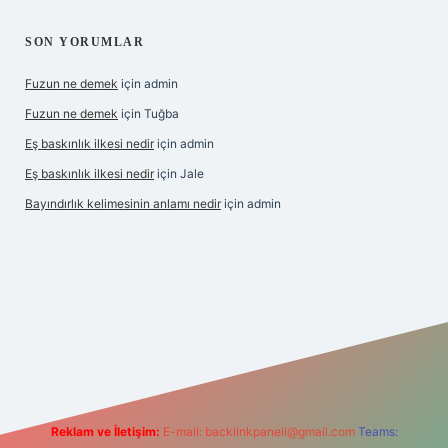
SON YORUMLAR
Fuzun ne demek
için
admin
Fuzun ne demek
için
Tuğba
Eş baskınlık ilkesi nedir
için
admin
Eş baskınlık ilkesi nedir
için
Jale
Bayındırlık kelimesinin anlamı nedir
için
admin
m/
betexper indir
elexbetgiris.org
Reklam ve İletişim:
E-mail:
backlinkpaneli@gmail.com
Teams: