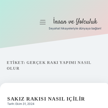
İnsan ve Yolculuk
menüyü
aç
Seyahat hikayeleriyle dünyaya bağlan!
Anasayfa
Gizlilik Politikası
Yasal Uyarı
ETIKET:
GERÇEK RAKI YAPIMI NASIL
OLUR
Hakkımızda
SAKIZ RAKISI NASIL IÇILIR
Tarih: Ekim 31, 2024