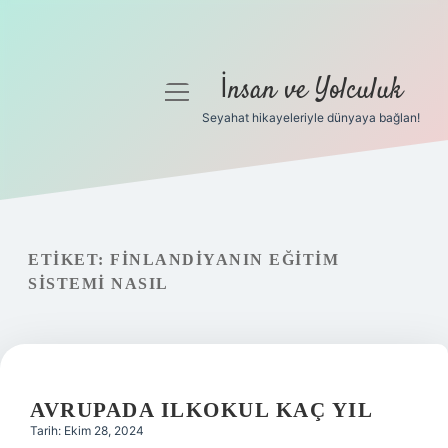
İnsan ve Yolculuk
menüyü
aç
Seyahat hikayeleriyle dünyaya bağlan!
Anasayfa
Gizlilik Politikası
Yasal Uyarı
ETIKET:
FINLANDIYANIN EĞITIM
SISTEMI NASIL
Hakkımızda
AVRUPADA ILKOKUL KAÇ YIL
Tarih: Ekim 28, 2024