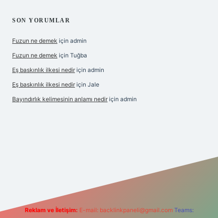
SON YORUMLAR
Fuzun ne demek
için
admin
Fuzun ne demek
için
Tuğba
Eş baskınlık ilkesi nedir
için
admin
Eş baskınlık ilkesi nedir
için
Jale
Bayındırlık kelimesinin anlamı nedir
için
admin
//hiltonbet-giris.com/
betexper indir
elexbetgiris.org
Reklam ve İletişim:
E-mail:
backlinkpaneli@gmail.com
Teams: