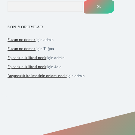
Arama
SON YORUMLAR
Fuzun ne demek
için
admin
Fuzun ne demek
için
Tuğba
Eş baskınlık ilkesi nedir
için
admin
Eş baskınlık ilkesi nedir
için
Jale
Bayındırlık kelimesinin anlamı nedir
için
admin
m/
betexper indir
elexbetgiris.org