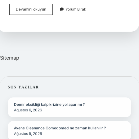
Felsefi
Devamını okuyun
Yorum Bırak
Bir
Soru
Nasıl
Sorulur
Sitemap
SIDEBAR
SON YAZILAR
Demir eksikliği kalp krizine yol açar mı ?
Ağustos 6, 2026
Avene Cleanance Comedomed ne zaman kullanılır ?
Ağustos 5, 2026