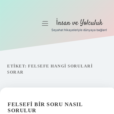
İnsan ve Yolculuk
menüyü
aç
Seyahat hikayeleriyle dünyaya bağlan!
Anasayfa
Gizlilik Politikası
Yasal Uyarı
ETIKET:
FELSEFE HANGI SORULARI
SORAR
Hakkımızda
FELSEFI BIR SORU NASIL
SORULUR