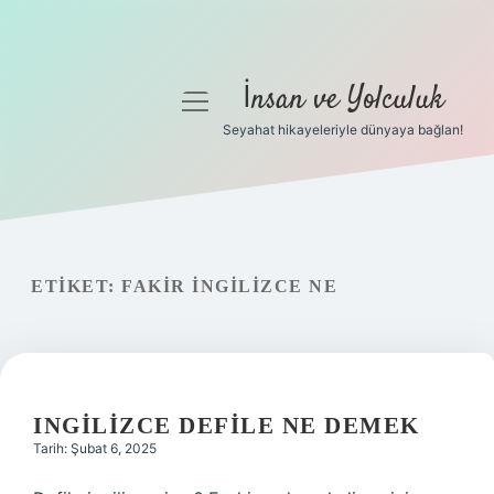
İnsan ve Yolculuk
menüyü
aç
Seyahat hikayeleriyle dünyaya bağlan!
Anasayfa
Gizlilik Politikası
Yasal Uyarı
ETIKET:
FAKIR INGILIZCE NE
Hakkımızda
INGILIZCE DEFILE NE DEMEK
Tarih: Şubat 6, 2025