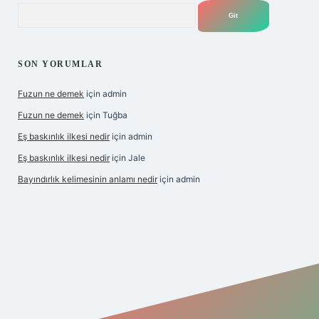
Arama
SON YORUMLAR
Fuzun ne demek
için
admin
Fuzun ne demek
için
Tuğba
Eş baskınlık ilkesi nedir
için
admin
Eş baskınlık ilkesi nedir
için
Jale
Bayındırlık kelimesinin anlamı nedir
için
admin
//hiltonbet-giris.com/
betexper indir
elexbetgiris.org