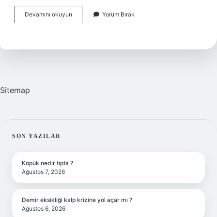
Ingilizce
Devamını okuyun
Yorum Bırak
Defile
Ne
Demek
Sitemap
SIDEBAR
SON YAZILAR
Köpük nedir tıpta ?
Ağustos 7, 2026
Demir eksikliği kalp krizine yol açar mı ?
Ağustos 6, 2026