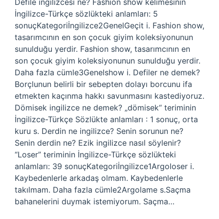
Defile ingilizcesi ne? Fashion show kelimesinin
İngilizce-Türkçe sözlükteki anlamları: 5
sonuçKategoriİngilizce2GenelGeçit i. Fashion show,
tasarımcının en son çocuk giyim koleksiyonunun
sunulduğu yerdir. Fashion show, tasarımcının en
son çocuk giyim koleksiyonunun sunulduğu yerdir.
Daha fazla cümle3Genelshow i. Defiler ne demek?
Borçlunun belirli bir sebepten dolayı borcunu ifa
etmekten kaçınma hakkı savunmasını kastediyoruz.
Dömisek ingilizce ne demek? „dömisek“ teriminin
İngilizce-Türkçe Sözlükte anlamları : 1 sonuç, orta
kuru s. Derdin ne ingilizce? Senin sorunun ne?
Senin derdin ne? Ezik ingilizce nasıl söylenir?
“Loser” teriminin İngilizce-Türkçe sözlükteki
anlamları: 39 sonuçKategoriİngilizce1Argoloser i.
Kaybedenlerle arkadaş olmam. Kaybedenlerle
takılmam. Daha fazla cümle2Argolame s.Saçma
bahanelerini duymak istemiyorum. Saçma…