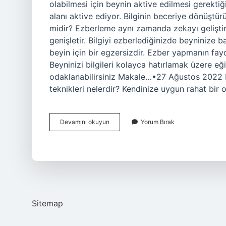
olabilmesi için beynin aktive edilmesi gerektiğ
alanı aktive ediyor. Bilginin beceriye dönüştür
midir? Ezberleme aynı zamanda zekayı geliştir
genişletir. Bilgiyi ezberlediğinizde beyninize
beyin için bir egzersizdir. Ezber yapmanın fayd
Beyninizi bilgileri kolayca hatırlamak üzere eğit
odaklanabilirsiniz Makale…•27 Ağustos 2022 Ezb
teknikleri nelerdir? Kendinize uygun rahat bir
Ezber
Devamını okuyun
Yorum Bırak
Zekayı
Geliştirir
Mi
Sitemap