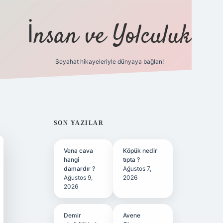
İnsan ve Yolculuk
Seyahat hikayeleriyle dünyaya bağlan!
https://hiltonbet-giris.com/
betexpe
SIDEBAR
SON YAZILAR
Vena cava
Köpük nedir
hangi
tıpta ?
damardır ?
Ağustos 7,
Ağustos 9,
2026
2026
Demir
Avene