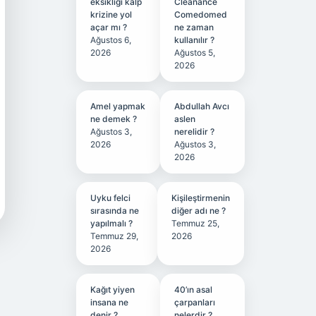
eksikliği kalp
Cleanance
krizine yol
Comedomed
açar mı ?
ne zaman
Ağustos 6,
kullanılır ?
2026
Ağustos 5,
2026
Amel yapmak
Abdullah Avcı
ne demek ?
aslen
Ağustos 3,
nerelidir ?
2026
Ağustos 3,
2026
Uyku felci
Kişileştirmenin
sırasında ne
diğer adı ne ?
yapılmalı ?
Temmuz 25,
Temmuz 29,
2026
2026
Kağıt yiyen
40’ın asal
insana ne
çarpanları
denir ?
nelerdir ?