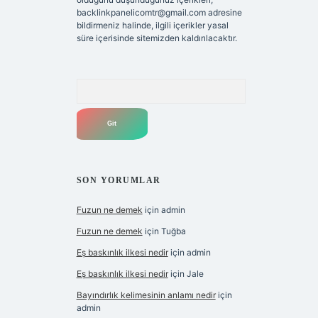
backlinkpanelicomtr@gmail.com
adresine
bildirmeniz halinde, ilgili içerikler yasal
süre içerisinde sitemizden kaldırılacaktır.
Arama
SON YORUMLAR
Fuzun ne demek
için
admin
Fuzun ne demek
için
Tuğba
Eş baskınlık ilkesi nedir
için
admin
Eş baskınlık ilkesi nedir
için
Jale
Bayındırlık kelimesinin anlamı nedir
için
admin