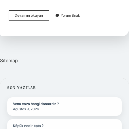
Evlenmenin
Devamını okuyun
Yorum Bırak
Butlanına
Karar
Verilmesi
Ne
Demek
Sitemap
SIDEBAR
SON YAZILAR
Vena cava hangi damardır ?
Ağustos 9, 2026
Köpük nedir tıpta ?