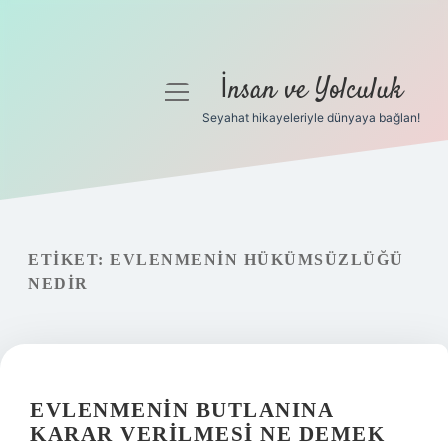
İnsan ve Yolculuk
menüyü
aç
Seyahat hikayeleriyle dünyaya bağlan!
Anasayfa
Gizlilik Politikası
Yasal Uyarı
ETIKET:
EVLENMENIN HÜKÜMSÜZLÜĞÜ
NEDIR
Hakkımızda
EVLENMENIN BUTLANINA
KARAR VERILMESI NE DEMEK