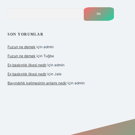
Arama
SON YORUMLAR
Fuzun ne demek
için
admin
Fuzun ne demek
için
Tuğba
Eş baskınlık ilkesi nedir
için
admin
Eş baskınlık ilkesi nedir
için
Jale
Bayındırlık kelimesinin anlamı nedir
için
admin
/hiltonbet-giris.com/
betexper indir
elexbetgiris.org