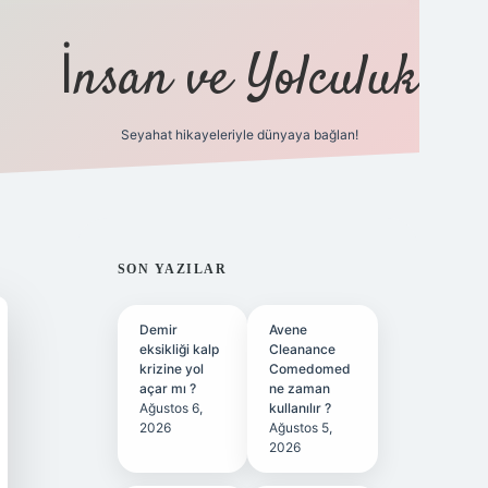
İnsan ve Yolculuk
Seyahat hikayeleriyle dünyaya bağlan!
https://hiltonbet-
SIDEBAR
SON YAZILAR
Demir
Avene
eksikliği kalp
Cleanance
krizine yol
Comedomed
açar mı ?
ne zaman
Ağustos 6,
kullanılır ?
2026
Ağustos 5,
2026