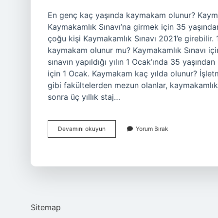
En genç kaç yaşında kaymakam olunur? Kaymakam
Kaymakamlık Sınavı’na girmek için 35 yaşında
çoğu kişi Kaymakamlık Sınavı 2021’e girebilir
kaymakam olunur mu? Kaymakamlık Sınavı için 
sınavın yapıldığı yılın 1 Ocak’ında 35 yaşında
için 1 Ocak. Kaymakam kaç yılda olunur? İşle
gibi fakültelerden mezun olanlar, kaymakamlık 
sonra üç yıllık staj…
En
Devamını okuyun
Yorum Bırak
Erken
Kac
Yasinda
Kaymakam
Olunur
Sitemap