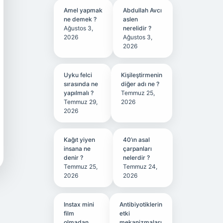
Amel yapmak
Abdullah Avcı
ne demek ?
aslen
Ağustos 3,
nerelidir ?
2026
Ağustos 3,
2026
Uyku felci
Kişileştirmenin
sırasında ne
diğer adı ne ?
yapılmalı ?
Temmuz 25,
Temmuz 29,
2026
2026
Kağıt yiyen
40’ın asal
insana ne
çarpanları
denir ?
nelerdir ?
Temmuz 25,
Temmuz 24,
2026
2026
Instax mini
Antibiyotiklerin
film
etki
olmadan
mekanizmaları