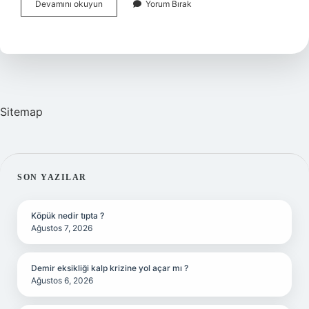
Simbiyotik
Devamını okuyun
Yorum Bırak
Ilişki
Nedir
Freud
Sitemap
SIDEBAR
SON YAZILAR
Köpük nedir tıpta ?
Ağustos 7, 2026
Demir eksikliği kalp krizine yol açar mı ?
Ağustos 6, 2026