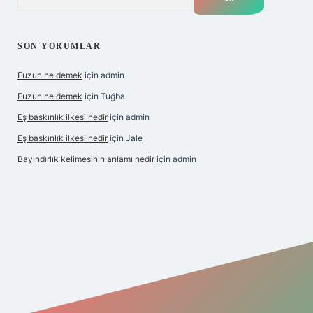
SON YORUMLAR
Fuzun ne demek
için
admin
Fuzun ne demek
için
Tuğba
Eş baskınlık ilkesi nedir
için
admin
Eş baskınlık ilkesi nedir
için
Jale
Bayındırlık kelimesinin anlamı nedir
için
admin
/
betexper indir
elexbetgiris.org