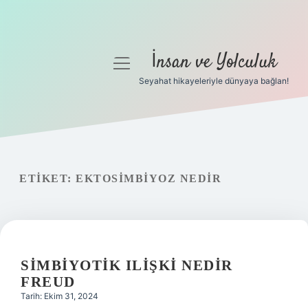
İnsan ve Yolculuk
menüyü
aç
Seyahat hikayeleriyle dünyaya bağlan!
Anasayfa
Gizlilik Politikası
Yasal Uyarı
ETIKET:
EKTOSIMBIYOZ NEDIR
Hakkımızda
SIMBIYOTIK ILIŞKI NEDIR
FREUD
Tarih: Ekim 31, 2024