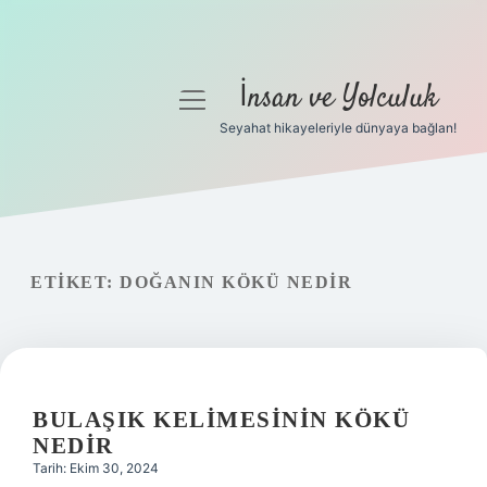
İnsan ve Yolculuk
menüyü
aç
Seyahat hikayeleriyle dünyaya bağlan!
Anasayfa
Gizlilik Politikası
Yasal Uyarı
ETIKET:
DOĞANIN KÖKÜ NEDIR
Hakkımızda
BULAŞIK KELIMESININ KÖKÜ
NEDIR
Tarih: Ekim 30, 2024