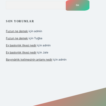
Arama
SON YORUMLAR
Fuzun ne demek
için
admin
Fuzun ne demek
için
Tuğba
Eş baskınlık ilkesi nedir
için
admin
Eş baskınlık ilkesi nedir
için
Jale
Bayındırlık kelimesinin anlamı nedir
için
admin
/hiltonbet-giris.com/
betexper indir
elexbetgiris.org