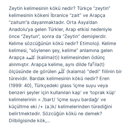
Zeytin kelimesinin kökü nedir? Türkçe “zeytin”
kelimesinin kökeni İbranice “zait” ve Arapça
“zaitum”a dayanmaktadır. Orta Asya’dan
Anadolu’ya gelen Türkler, Arap etkisi nedeniyle
önce “Zeytun”, sonra da “Zeytin” demişlerdir.
Kelime sözcüğünün kökü nedir? Etimoloji. Kelime
kelimesi, “söylenen şey, kelime” anlamına gelen
Arapça كلمة (kalima(t)) kelimesinden ödünç
alınmıştır. Arapça kelime, aynı dilde faˁila(t)
ölçüsünde de görülen كَلَمَ (kalama) “dedi” fiilinin bir
türevidir. Bardak kelimesinin kökü nedir? Eren
(1999: 40), Türkçedeki glass ‘içme suyu veya
benzeri şeyler için kullanılan kap’ ve ‘toprak küp’
kelimelerinin < /bart/ ‘içme suyu bardağı’ ve
küçültme eki /+ (a.)k/ kelimelerinden türediğini
belirtmektedir. Sözcüğün kökü ne demek?
Dilbilgisinde kök,…