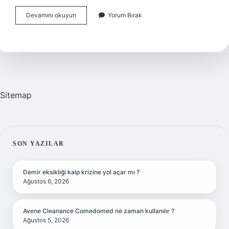
Bulaşık
Devamını okuyun
Yorum Bırak
Kelimesinin
Kökü
Nedir
Sitemap
SIDEBAR
SON YAZILAR
Demir eksikliği kalp krizine yol açar mı ?
Ağustos 6, 2026
Avene Cleanance Comedomed ne zaman kullanılır ?
Ağustos 5, 2026