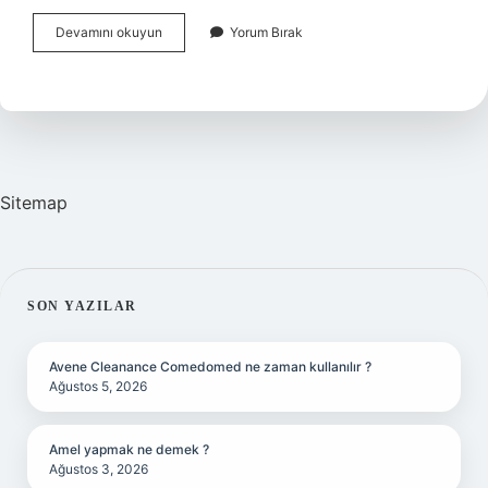
Diyarbakırdan
Devamını okuyun
Yorum Bırak
Ne
Alınır
Yiyecek
Sitemap
SIDEBAR
SON YAZILAR
Avene Cleanance Comedomed ne zaman kullanılır ?
Ağustos 5, 2026
Amel yapmak ne demek ?
Ağustos 3, 2026