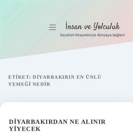
İnsan ve Yolculuk
menüyü
aç
Seyahat hikayeleriyle dünyaya bağlan!
Anasayfa
Gizlilik Politikası
Yasal Uyarı
ETIKET:
DIYARBAKIRIN EN ÜNLÜ
YEMEĞI NEDIR
Hakkımızda
DIYARBAKIRDAN NE ALINIR
YIYECEK