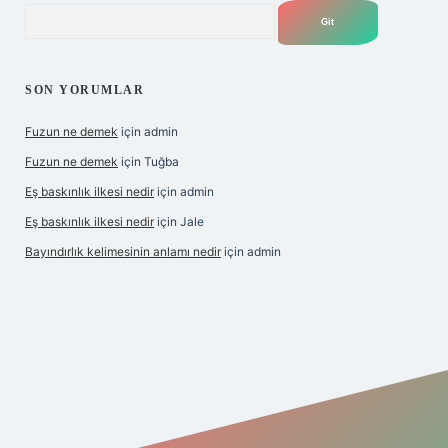
Arama
SON YORUMLAR
Fuzun ne demek
için
admin
Fuzun ne demek
için
Tuğba
Eş baskınlık ilkesi nedir
için
admin
Eş baskınlık ilkesi nedir
için
Jale
Bayındırlık kelimesinin anlamı nedir
için
admin
m/
betexper indir
elexbetgiris.org