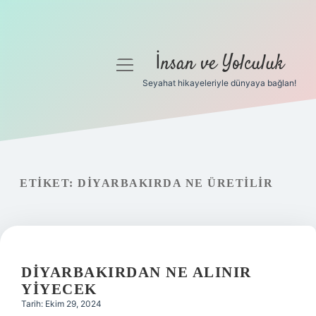
İnsan ve Yolculuk
menüyü
aç
Seyahat hikayeleriyle dünyaya bağlan!
Anasayfa
Gizlilik Politikası
Yasal Uyarı
ETIKET:
DIYARBAKIRDA NE ÜRETILIR
Hakkımızda
DIYARBAKIRDAN NE ALINIR
YIYECEK
Tarih: Ekim 29, 2024