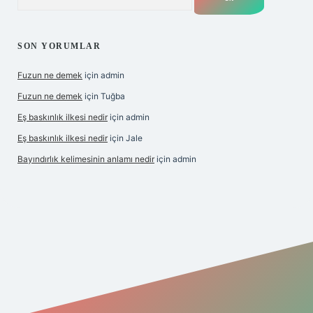
SON YORUMLAR
Fuzun ne demek
için
admin
Fuzun ne demek
için
Tuğba
Eş baskınlık ilkesi nedir
için
admin
Eş baskınlık ilkesi nedir
için
Jale
Bayındırlık kelimesinin anlamı nedir
için
admin
/
betexper indir
elexbetgiris.org