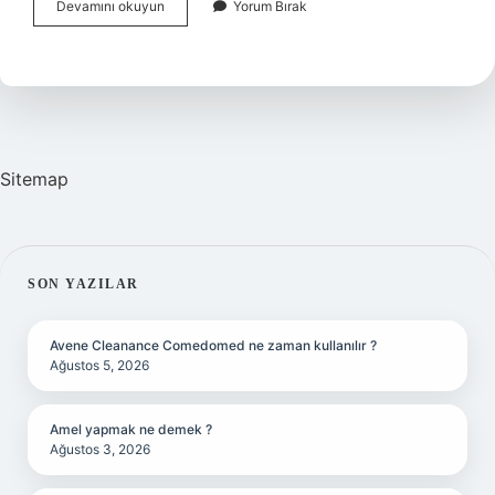
Diyarbakırdan
Devamını okuyun
Yorum Bırak
Ne
Alınır
Yiyecek
Sitemap
SIDEBAR
SON YAZILAR
Avene Cleanance Comedomed ne zaman kullanılır ?
Ağustos 5, 2026
Amel yapmak ne demek ?
Ağustos 3, 2026