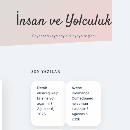
İnsan ve Yolculuk
Seyahat hikayeleriyle dünyaya bağlan!
https://hiltonbet-giris.com/
betexper
SIDEBAR
SON YAZILAR
Demir
Avene
eksikliği kalp
Cleanance
krizine yol
Comedomed
açar mı ?
ne zaman
Ağustos 6,
kullanılır ?
2026
Ağustos 5,
2026