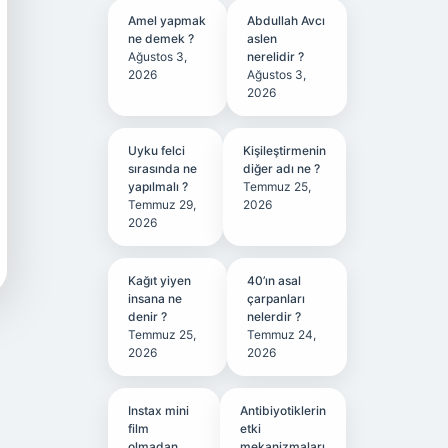
Amel yapmak
Abdullah Avcı
ne demek ?
aslen
Ağustos 3,
nerelidir ?
2026
Ağustos 3,
2026
Uyku felci
Kişileştirmenin
sırasında ne
diğer adı ne ?
yapılmalı ?
Temmuz 25,
Temmuz 29,
2026
2026
Kağıt yiyen
40’ın asal
insana ne
çarpanları
denir ?
nelerdir ?
Temmuz 25,
Temmuz 24,
2026
2026
Instax mini
Antibiyotiklerin
film
etki
olmadan
mekanizmaları