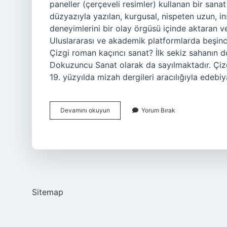
paneller (çerçeveli resimler) kullanan bir sana
düzyazıyla yazılan, kurgusal, nispeten uzun, ins
deneyimlerini bir olay örgüsü içinde aktaran ve
Uluslararası ve akademik platformlarda beşinci
Çizgi roman kaçıncı sanat? İlk sekiz sahanın 
Dokuzuncu Sanat olarak da sayılmaktadır. Çizg
19. yüzyılda mizah dergileri aracılığıyla edeb
Çizgi
Devamını okuyun
Yorum Bırak
Roman
Bir
Sanat
Mıdır
Sitemap