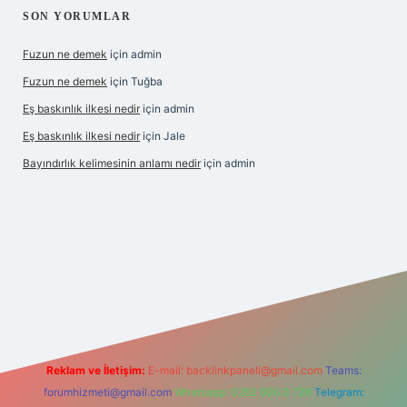
SON YORUMLAR
Fuzun ne demek
için
admin
Fuzun ne demek
için
Tuğba
Eş baskınlık ilkesi nedir
için
admin
Eş baskınlık ilkesi nedir
için
Jale
Bayındırlık kelimesinin anlamı nedir
için
admin
om/
betexper indir
elexbetgiris.org
Reklam ve İletişim:
E-mail:
backlinkpaneli@gmail.com
Teams:
forumhizmeti@gmail.com
Whatsapp: 0262 606 0 726
Telegram: