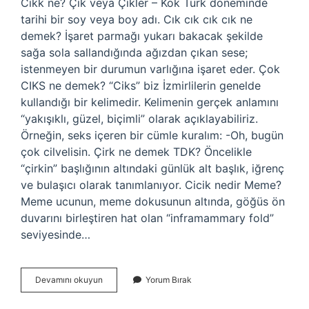
Cıkk ne? Çik veya Çikler – Kök Türk döneminde
tarihi bir soy veya boy adı. Cık cık cık cık ne
demek? İşaret parmağı yukarı bakacak şekilde
sağa sola sallandığında ağızdan çıkan sese;
istenmeyen bir durumun varlığına işaret eder. Çok
CIKS ne demek? “Ciks” biz İzmirlilerin genelde
kullandığı bir kelimedir. Kelimenin gerçek anlamını
“yakışıklı, güzel, biçimli” olarak açıklayabiliriz.
Örneğin, seks içeren bir cümle kuralım: -Oh, bugün
çok cilvelisin. Çirk ne demek TDK? Öncelikle
“çirkin” başlığının altındaki günlük alt başlık, iğrenç
ve bulaşıcı olarak tanımlanıyor. Cicik nedir Meme?
Meme ucunun, meme dokusunun altında, göğüs ön
duvarını birleştiren hat olan “inframammary fold”
seviyesinde…
Cıkk
Devamını okuyun
Yorum Bırak
Ne
Demek