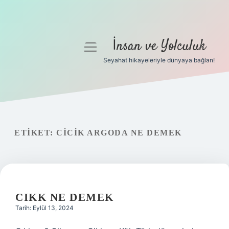
İnsan ve Yolculuk
menüyü
aç
Seyahat hikayeleriyle dünyaya bağlan!
Anasayfa
Gizlilik Politikası
Yasal Uyarı
ETIKET:
CICIK ARGODA NE DEMEK
Hakkımızda
CIKK NE DEMEK
Tarih: Eylül 13, 2024