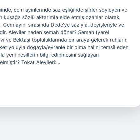
de, cem ayinlerinde saz eşliğinde şiirler söyleyen ve
an kuşağa sözlü aktarımla elde etmiş ozanlar olarak
: Cem ayini sırasında Dede’ye sazıyla, deyişleriyle ve
idir. Aleviler neden semah döner? Semah (yerel
i ve Bektaşi topluluklarında bir araya gelerek ruhların
et yoluyla doğayla/evrenle bir olma halini temsil eden
a yeni nesillerin bilgi edinmesini sağlayan
elmiştir? Tokat Alevileri:…