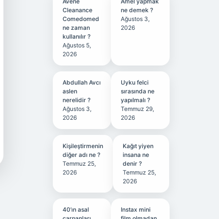
Avene
Amel yapmak
Cleanance
ne demek ?
Comedomed
Ağustos 3,
ne zaman
2026
kullanılır ?
Ağustos 5,
2026
Abdullah Avcı
Uyku felci
aslen
sırasında ne
nerelidir ?
yapılmalı ?
Ağustos 3,
Temmuz 29,
2026
2026
Kişileştirmenin
Kağıt yiyen
diğer adı ne ?
insana ne
Temmuz 25,
denir ?
2026
Temmuz 25,
2026
40’ın asal
Instax mini
çarpanları
film olmadan