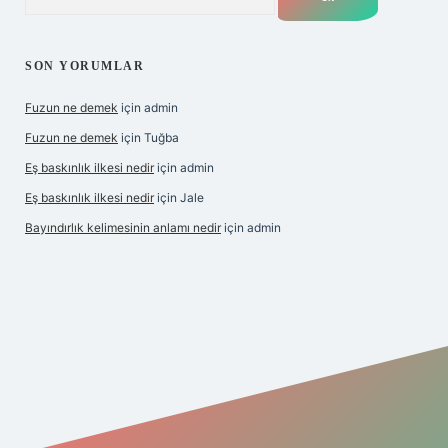
SON YORUMLAR
Fuzun ne demek
için
admin
Fuzun ne demek
için
Tuğba
Eş baskınlık ilkesi nedir
için
admin
Eş baskınlık ilkesi nedir
için
Jale
Bayındırlık kelimesinin anlamı nedir
için
admin
//hiltonbet-giris.com/
betexper indir
elexbetgiris.org