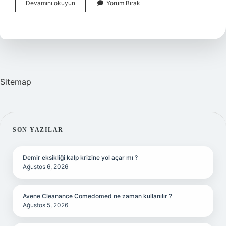
4
Devamını okuyun
Yorum Bırak
Aylık
Bebek
Oyuncak
Tutar
Mı
Sitemap
SIDEBAR
SON YAZILAR
Demir eksikliği kalp krizine yol açar mı ?
Ağustos 6, 2026
Avene Cleanance Comedomed ne zaman kullanılır ?
Ağustos 5, 2026