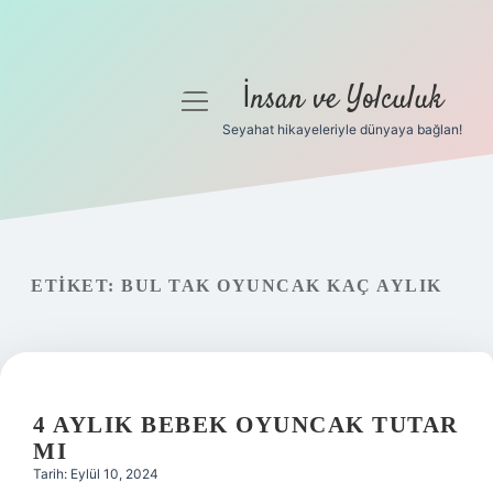
İnsan ve Yolculuk
menüyü
aç
Seyahat hikayeleriyle dünyaya bağlan!
Anasayfa
Gizlilik Politikası
Yasal Uyarı
ETIKET:
BUL TAK OYUNCAK KAÇ AYLIK
Hakkımızda
4 AYLIK BEBEK OYUNCAK TUTAR
MI
Tarih: Eylül 10, 2024