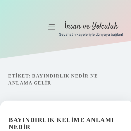
İnsan ve Yolculuk
menüyü
aç
Seyahat hikayeleriyle dünyaya bağlan!
Anasayfa
Gizlilik Politikası
Yasal Uyarı
ETIKET:
BAYINDIRLIK NEDIR NE
ANLAMA GELIR
Hakkımızda
BAYINDIRLIK KELIME ANLAMI
NEDIR