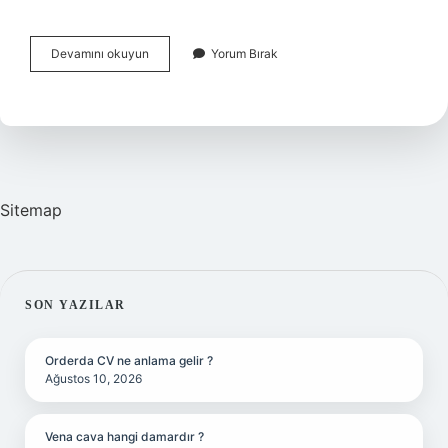
Bayındırlık
Devamını okuyun
Yorum Bırak
Kelime
Anlamı
Nedir
Sitemap
SIDEBAR
SON YAZILAR
Orderda CV ne anlama gelir ?
Ağustos 10, 2026
Vena cava hangi damardır ?