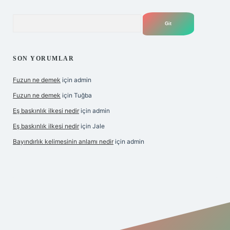
Arama
SON YORUMLAR
Fuzun ne demek
için
admin
Fuzun ne demek
için
Tuğba
Eş baskınlık ilkesi nedir
için
admin
Eş baskınlık ilkesi nedir
için
Jale
Bayındırlık kelimesinin anlamı nedir
için
admin
m/
betexper indir
elexbetgiris.org