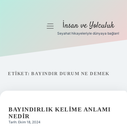
İnsan ve Yolculuk
menüyü
aç
Seyahat hikayeleriyle dünyaya bağlan!
Anasayfa
Gizlilik Politikası
Yasal Uyarı
ETIKET:
BAYINDIR DURUM NE DEMEK
Hakkımızda
BAYINDIRLIK KELIME ANLAMI
NEDIR
Tarih: Ekim 18, 2024