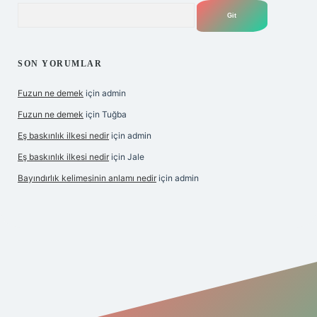
Arama
SON YORUMLAR
Fuzun ne demek
için
admin
Fuzun ne demek
için
Tuğba
Eş baskınlık ilkesi nedir
için
admin
Eş baskınlık ilkesi nedir
için
Jale
Bayındırlık kelimesinin anlamı nedir
için
admin
/hiltonbet-giris.com/
betexper indir
elexbetgiris.org