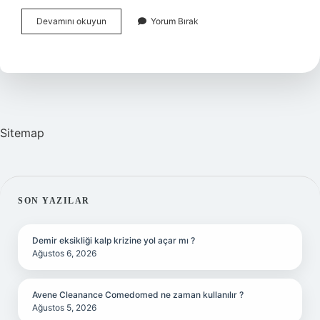
Bayındırlık
Devamını okuyun
Yorum Bırak
Kelime
Anlamı
Nedir
Sitemap
SIDEBAR
SON YAZILAR
Demir eksikliği kalp krizine yol açar mı ?
Ağustos 6, 2026
Avene Cleanance Comedomed ne zaman kullanılır ?
Ağustos 5, 2026